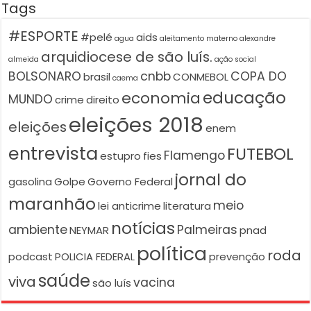
Tags
#ESPORTE
#pelé
aids
agua
aleitamento materno
alexandre
arquidiocese de são luís.
almeida
ação social
BOLSONARO
cnbb
COPA DO
brasil
CONMEBOL
caema
educação
economia
MUNDO
crime
direito
eleições 2018
eleições
enem
entrevista
FUTEBOL
Flamengo
estupro
fies
jornal do
gasolina
Golpe
Governo Federal
maranhão
meio
lei anticrime
literatura
notícias
ambiente
Palmeiras
NEYMAR
pnad
política
roda
podcast
POLICIA FEDERAL
prevenção
saúde
viva
vacina
são luís