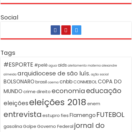
Social
Tags
#ESPORTE
#pelé
aids
agua
aleitamento materno
alexandre
arquidiocese de são luís.
almeida
ação social
BOLSONARO
cnbb
COPA DO
brasil
CONMEBOL
caema
educação
economia
MUNDO
crime
direito
eleições 2018
eleições
enem
entrevista
FUTEBOL
Flamengo
estupro
fies
jornal do
gasolina
Golpe
Governo Federal