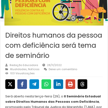
Direitos humanos da pessoa
com deficiência será tema
de seminário
Redação Educadora
28/11/2022
Atualidades
,
Notícias
Deixe um comentário
103 Visualizações
Será aberto nesta terça-feira (29), o
II Seminário Estadual
sobre Direitos Humanos das Pessoas com Deficiência
,
promovido pelo Tribunal de Justiça do Maranhão (TJMA), por