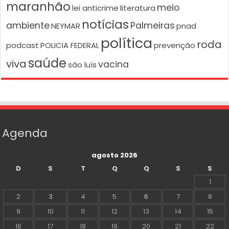
maranhão
meio
lei anticrime
literatura
notícias
ambiente
Palmeiras
NEYMAR
pnad
política
roda
podcast
POLICIA FEDERAL
prevenção
saúde
viva
vacina
são luís
Agenda
agosto 2026
D
S
T
Q
Q
S
S
1
2
3
4
5
6
7
8
9
10
11
12
13
14
15
16
17
18
19
20
21
22