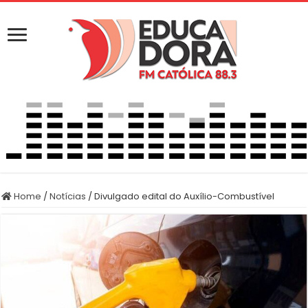
Home
/
Notícias
/
Divulgado edital do Auxílio-Combustível