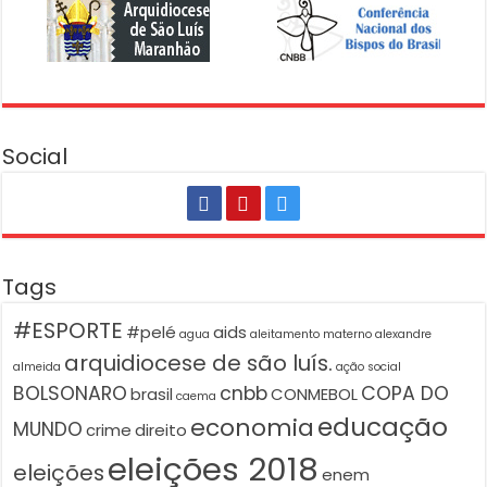
Social
Tags
#ESPORTE
#pelé
aids
agua
aleitamento materno
alexandre
arquidiocese de são luís.
almeida
ação social
BOLSONARO
cnbb
COPA DO
brasil
CONMEBOL
caema
educação
economia
MUNDO
crime
direito
eleições 2018
eleições
enem