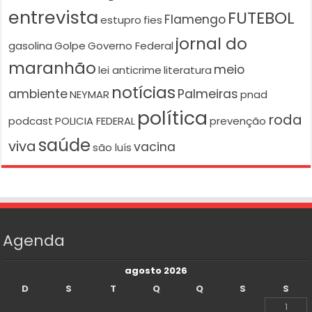
entrevista
FUTEBOL
Flamengo
estupro
fies
jornal do
gasolina
Golpe
Governo Federal
maranhão
meio
lei anticrime
literatura
notícias
ambiente
Palmeiras
NEYMAR
pnad
política
roda
podcast
POLICIA FEDERAL
prevenção
saúde
viva
vacina
são luís
Agenda
agosto 2026
D
S
T
Q
Q
S
S
1