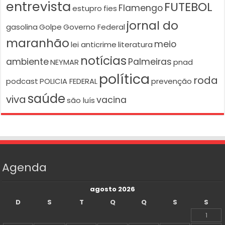
entrevista
FUTEBOL
Flamengo
estupro
fies
jornal do
gasolina
Golpe
Governo Federal
maranhão
meio
lei anticrime
literatura
notícias
ambiente
Palmeiras
NEYMAR
pnad
política
roda
podcast
POLICIA FEDERAL
prevenção
saúde
viva
vacina
são luís
Agenda
agosto 2026
D
S
T
Q
Q
S
S
1