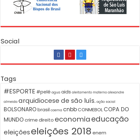
Social
Tags
#ESPORTE
#pelé
aids
agua
aleitamento materno
alexandre
arquidiocese de são luís.
almeida
ação social
BOLSONARO
cnbb
COPA DO
brasil
CONMEBOL
caema
educação
economia
MUNDO
crime
direito
eleições 2018
eleições
enem