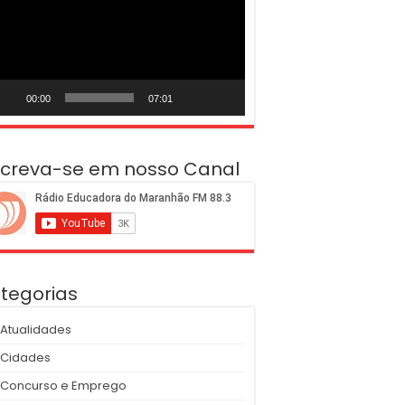
deo
00:00
07:01
screva-se em nosso Canal
tegorias
Atualidades
Cidades
Concurso e Emprego