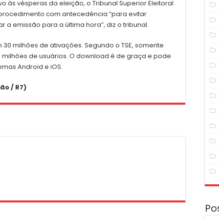
vo às vésperas da eleição, o Tribunal Superior Eleitoral
 procedimento com antecedência “para evitar
 a emissão para a última hora”, diz o tribunal.
em 30 milhões de ativações. Segundo o TSE, somente
3 milhões de usuários. O download é de graça e pode
stemas Android e iOS.
ão / R7)
Po