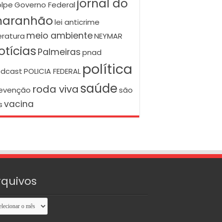
jornal do
lpe
Governo Federal
aranhão
lei anticrime
meio ambiente
teratura
NEYMAR
otícias
Palmeiras
pnad
política
dcast
POLICIA FEDERAL
saúde
roda viva
evenção
são
vacina
s
rquivos
uivos