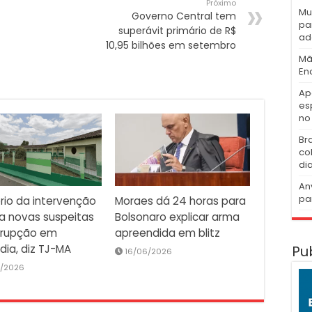
Próximo
Mu
Governo Central tem
pa
superávit primário de R$
ad
10,95 bilhões em setembro
Mã
En
Ap
es
no 
Br
co
di
An
pa
rio da intervenção
Moraes dá 24 horas para
a novas suspeitas
Bolsonaro explicar arma
rrupção em
apreendida em blitz
Pu
ndia, diz TJ-MA
16/06/2026
7/2026