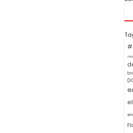
Ta
#
ma
de
br
D
e
e
e
F