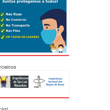
rceiros
cial