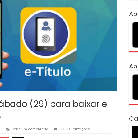
Ap
Ap
sábado (29) para baixar e
o
Ca
To
Deixe um comentário
68 Visualizações
de