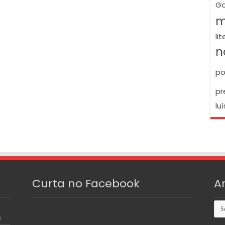
Go
m
li
n
po
pr
luí
Curta no Facebook
A
Arq
S