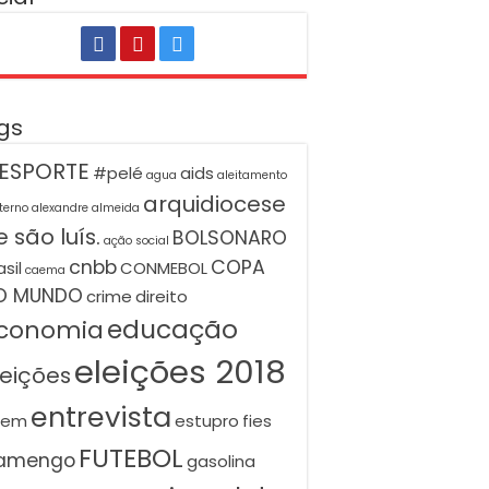
gs
ESPORTE
#pelé
aids
agua
aleitamento
arquidiocese
terno
alexandre almeida
 são luís.
BOLSONARO
ação social
cnbb
COPA
asil
CONMEBOL
caema
O MUNDO
crime
direito
educação
conomia
eleições 2018
leições
entrevista
nem
estupro
fies
FUTEBOL
lamengo
gasolina