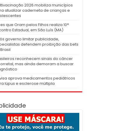
ltivacinação 2026 mobiliza municípios
ra atualizar caderneta de crianças e
olescentes
es que Oram pelos Filhos realiza 10°
contro Estadual, em São Luís (MA)
ós governo limitar publicidade,
pecialistas defendem proibição das bets
Brasil
asileiros reconhecem sinais do câncer
lorretal, mas ainda demoram a buscar
agnóstico
visa aprova medicamentos pediátricos
ra lúpus e esclerose múltipla
blicidade