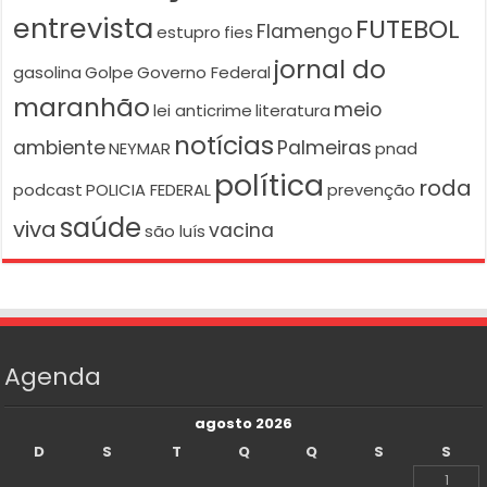
entrevista
FUTEBOL
Flamengo
estupro
fies
jornal do
gasolina
Golpe
Governo Federal
maranhão
meio
lei anticrime
literatura
notícias
ambiente
Palmeiras
NEYMAR
pnad
política
roda
podcast
POLICIA FEDERAL
prevenção
saúde
viva
vacina
são luís
Agenda
agosto 2026
D
S
T
Q
Q
S
S
1