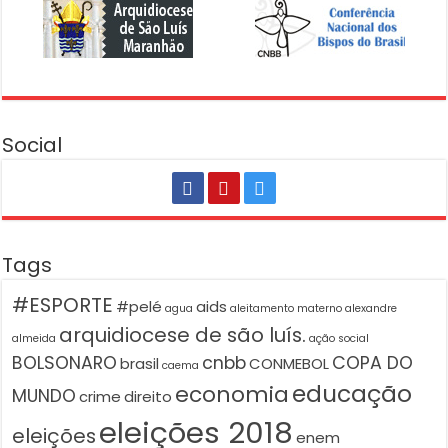
Social
Tags
#ESPORTE
#pelé
aids
agua
aleitamento materno
alexandre
arquidiocese de são luís.
almeida
ação social
BOLSONARO
cnbb
COPA DO
brasil
CONMEBOL
caema
educação
economia
MUNDO
crime
direito
eleições 2018
eleições
enem