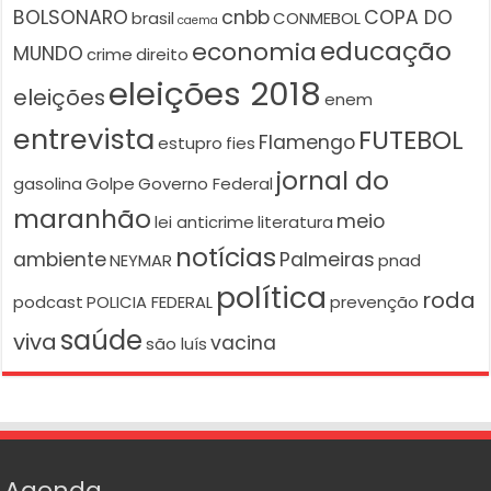
BOLSONARO
cnbb
COPA DO
brasil
CONMEBOL
caema
educação
economia
MUNDO
crime
direito
eleições 2018
eleições
enem
entrevista
FUTEBOL
Flamengo
estupro
fies
jornal do
gasolina
Golpe
Governo Federal
maranhão
meio
lei anticrime
literatura
notícias
ambiente
Palmeiras
NEYMAR
pnad
política
roda
podcast
POLICIA FEDERAL
prevenção
saúde
viva
vacina
são luís
Agenda