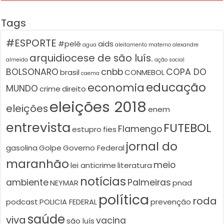
Tags
#ESPORTE
#pelé
aids
agua
aleitamento materno
alexandre
arquidiocese de são luís.
almeida
ação social
BOLSONARO
cnbb
COPA DO
brasil
CONMEBOL
caema
educação
economia
MUNDO
crime
direito
eleições 2018
eleições
enem
entrevista
FUTEBOL
Flamengo
estupro
fies
jornal do
gasolina
Golpe
Governo Federal
maranhão
meio
lei anticrime
literatura
notícias
ambiente
Palmeiras
NEYMAR
pnad
política
roda
podcast
POLICIA FEDERAL
prevenção
saúde
viva
vacina
são luís