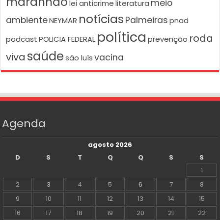
maranhão
meio
lei anticrime
literatura
notícias
ambiente
Palmeiras
NEYMAR
pnad
política
roda
podcast
POLICIA FEDERAL
prevenção
saúde
viva
vacina
são luís
Agenda
agosto 2026
D
S
T
Q
Q
S
S
1
2
3
4
5
6
7
8
9
10
11
12
13
14
15
16
17
18
19
20
21
22