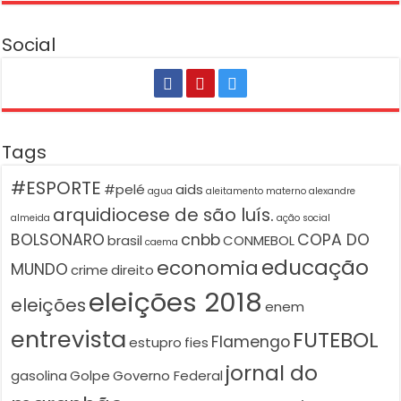
Social
Tags
#ESPORTE
#pelé
aids
agua
aleitamento materno
alexandre
arquidiocese de são luís.
almeida
ação social
BOLSONARO
cnbb
COPA DO
brasil
CONMEBOL
caema
educação
economia
MUNDO
crime
direito
eleições 2018
eleições
enem
entrevista
FUTEBOL
Flamengo
estupro
fies
jornal do
gasolina
Golpe
Governo Federal