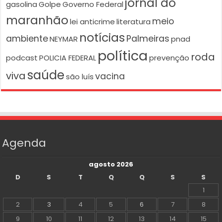
jornal do
gasolina
Golpe
Governo Federal
maranhão
meio
lei anticrime
literatura
notícias
ambiente
Palmeiras
NEYMAR
pnad
política
roda
podcast
POLICIA FEDERAL
prevenção
saúde
viva
vacina
são luís
Agenda
agosto 2026
D
S
T
Q
Q
S
S
1
2
3
4
5
6
7
8
9
10
11
12
13
14
15