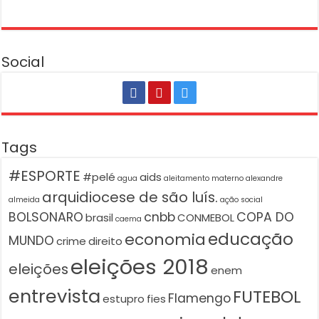
Social
Tags
#ESPORTE
#pelé
aids
agua
aleitamento materno
alexandre
arquidiocese de são luís.
almeida
ação social
BOLSONARO
cnbb
COPA DO
brasil
CONMEBOL
caema
educação
economia
MUNDO
crime
direito
eleições 2018
eleições
enem
entrevista
FUTEBOL
Flamengo
estupro
fies