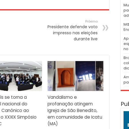
Mu
pa
ad
Próximo
Mã
Presidente defende voto
En
impresso nas eleições
Ap
durante live
es
no 
Br
co
di
An
pa
ís se torna a
Vandalismo e
Pu
l nacional do
profanação atingem
o Canônico ao
Igreja de São Benedito,
 o XXXIX Simpósio
em comunidade de Icatu
C
(MA)