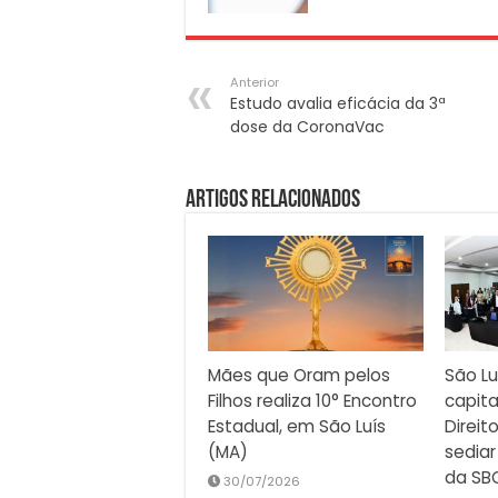
Anterior
Estudo avalia eficácia da 3ª
dose da CoronaVac
Artigos Relacionados
Mães que Oram pelos
São Lu
Filhos realiza 10° Encontro
capita
Estadual, em São Luís
Direit
(MA)
sediar
da SB
30/07/2026