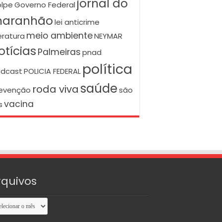
jornal do
lpe
Governo Federal
aranhão
lei anticrime
meio ambiente
teratura
NEYMAR
otícias
Palmeiras
pnad
política
dcast
POLICIA FEDERAL
saúde
roda viva
evenção
são
vacina
s
rquivos
uivos