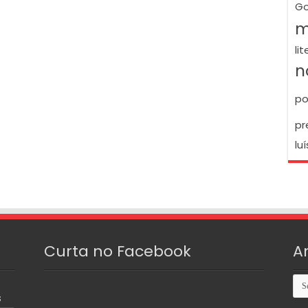
Go
m
li
n
po
pr
luí
Curta no Facebook
A
Arq
S