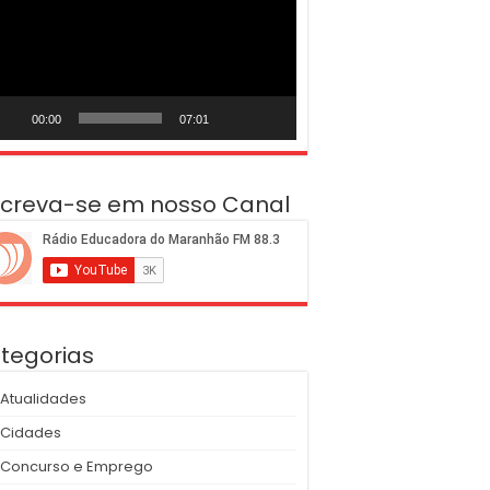
deo
00:00
07:01
screva-se em nosso Canal
tegorias
Atualidades
Cidades
Concurso e Emprego