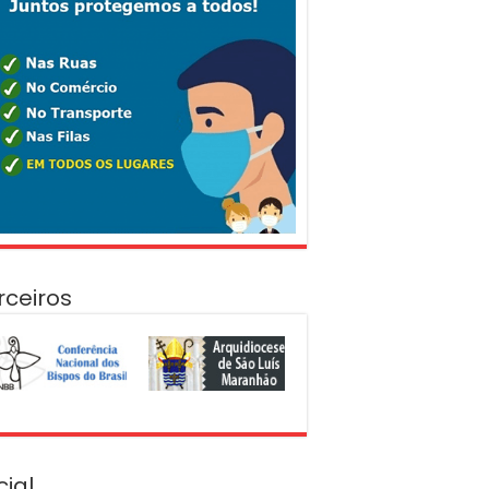
rceiros
cial