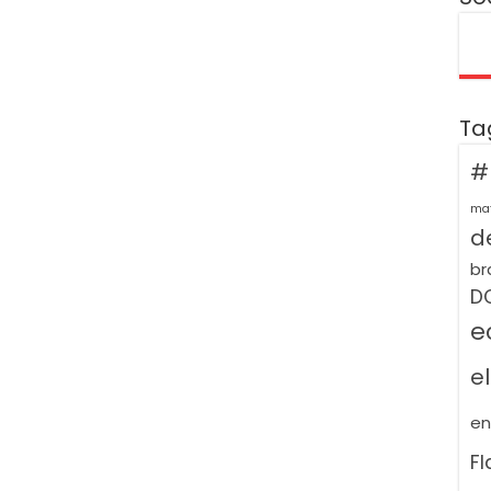
Ta
#
ma
de
br
D
e
e
e
F