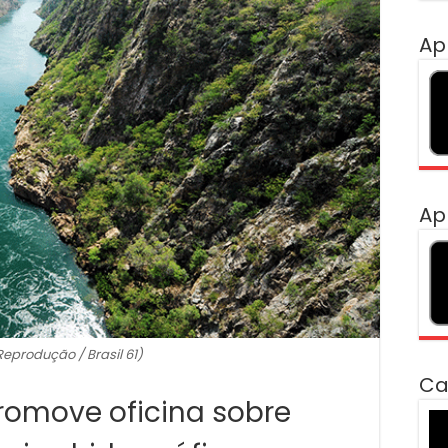
Ap
Ap
Reprodução / Brasil 61)
Ca
romove oficina sobre
To
de