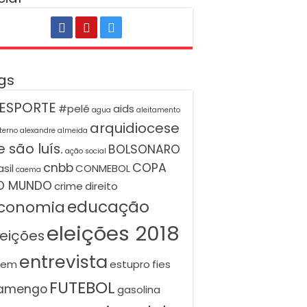
gs
ESPORTE
#pelé
aids
agua
aleitamento
arquidiocese
terno
alexandre almeida
 são luís.
BOLSONARO
ação social
cnbb
COPA
asil
CONMEBOL
caema
O MUNDO
crime
direito
educação
conomia
eleições 2018
leições
entrevista
nem
estupro
fies
FUTEBOL
lamengo
gasolina