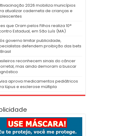
ltivacinação 2026 mobiliza municípios
ra atualizar caderneta de crianças e
olescentes
es que Oram pelos Filhos realiza 10°
contro Estadual, em São Luís (MA)
ós governo limitar publicidade,
pecialistas defendem proibição das bets
Brasil
asileiros reconhecem sinais do câncer
lorretal, mas ainda demoram a buscar
agnóstico
visa aprova medicamentos pediátricos
ra lúpus e esclerose múltipla
blicidade