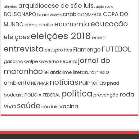
arquidiocese de são luís.
almeida
ação social
BOLSONARO
cnbb
COPA DO
brasil
CONMEBOL
caema
educação
economia
MUNDO
crime
direito
eleições 2018
eleições
enem
entrevista
FUTEBOL
Flamengo
estupro
fies
jornal do
gasolina
Golpe
Governo Federal
maranhão
meio
lei anticrime
literatura
notícias
ambiente
Palmeiras
NEYMAR
pnad
política
roda
podcast
POLICIA FEDERAL
prevenção
saúde
viva
vacina
são luís