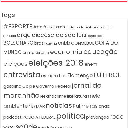
Tags
#ESPORTE
#pelé
aids
agua
aleitamento materno
alexandre
arquidiocese de são luís.
almeida
ação social
BOLSONARO
cnbb
COPA DO
brasil
CONMEBOL
caema
educação
economia
MUNDO
crime
direito
eleições 2018
eleições
enem
entrevista
FUTEBOL
Flamengo
estupro
fies
jornal do
gasolina
Golpe
Governo Federal
maranhão
meio
lei anticrime
literatura
notícias
ambiente
Palmeiras
NEYMAR
pnad
política
roda
podcast
POLICIA FEDERAL
prevenção
saúde
viva
vacina
são luís