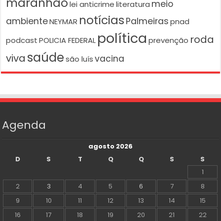
maranhão
meio
lei anticrime
literatura
notícias
ambiente
Palmeiras
NEYMAR
pnad
política
roda
podcast
POLICIA FEDERAL
prevenção
saúde
viva
vacina
são luís
Agenda
agosto 2026
D
S
T
Q
Q
S
S
1
2
3
4
5
6
7
8
9
10
11
12
13
14
15
16
17
18
19
20
21
22