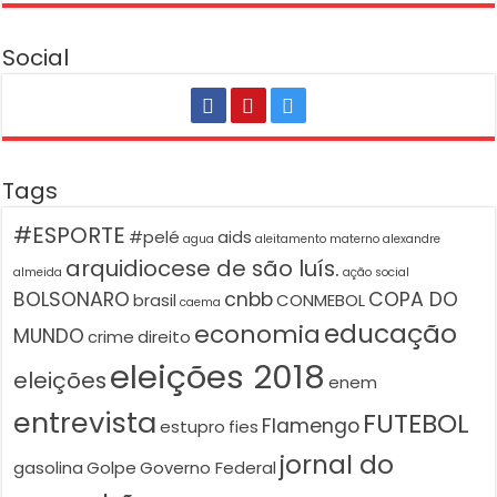
Social
Tags
#ESPORTE
#pelé
aids
agua
aleitamento materno
alexandre
arquidiocese de são luís.
almeida
ação social
BOLSONARO
cnbb
COPA DO
brasil
CONMEBOL
caema
educação
economia
MUNDO
crime
direito
eleições 2018
eleições
enem
entrevista
FUTEBOL
Flamengo
estupro
fies
jornal do
gasolina
Golpe
Governo Federal