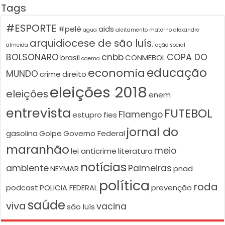
Tags
#ESPORTE
#pelé
aids
agua
aleitamento materno
alexandre
arquidiocese de são luís.
almeida
ação social
BOLSONARO
cnbb
COPA DO
brasil
CONMEBOL
caema
educação
economia
MUNDO
crime
direito
eleições 2018
eleições
enem
entrevista
FUTEBOL
Flamengo
estupro
fies
jornal do
gasolina
Golpe
Governo Federal
maranhão
meio
lei anticrime
literatura
notícias
ambiente
Palmeiras
NEYMAR
pnad
política
roda
podcast
POLICIA FEDERAL
prevenção
saúde
viva
vacina
são luís