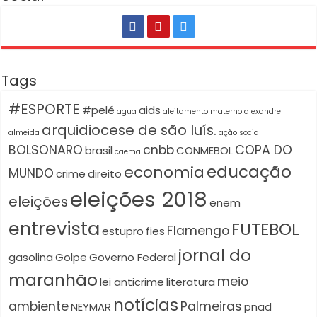
Tags
#ESPORTE
#pelé
aids
agua
aleitamento materno
alexandre
arquidiocese de são luís.
almeida
ação social
BOLSONARO
cnbb
COPA DO
brasil
CONMEBOL
caema
educação
economia
MUNDO
crime
direito
eleições 2018
eleições
enem
entrevista
FUTEBOL
Flamengo
estupro
fies
jornal do
gasolina
Golpe
Governo Federal
maranhão
meio
lei anticrime
literatura
notícias
ambiente
Palmeiras
NEYMAR
pnad