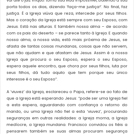
vai até o juiz iníquo: torna sua vida impossível, batendo à sua
porta todos os dias, dizendo ‘faça-me justiça!’. No final, faz
justiça. É a Igreja viúva que reza, intercede por seus filhos.
Mas o coração da Igreja está sempre com seu Esposo, com
Jesus. Está nas alturas. E também nossa alma – de acordo
com os pais do deserto – se parece tanto à Igreja. E quando
nossa alma, a nossa vida, está mais próxima de Jesus, se
afasta de tantas coisas mundanas, coisas que não servem,
que não ajudam e que afastam de Jesus. Assim é a nossa
Igreja que procura o seu Esposo, espera o seu Esposo,
espera aquele encontro, que chora por seus filhos, luta por
seus filhos, dá tudo aquilo que tem porque seu único
interesse é o seu Esposo”.
A ‘viuvez’ da Igreja, esclareceu o Papa, refere-se ao fato de
que a Igreja está esperando Jesus: “pode ser uma Igreja fiel
a esta espera, aguardando com confiança o retorno do
marido, ou uma Igreja não fiel a esta ‘viuvez’, procurando
seguranças em outras realidades: a Igreja morna, a Igreja
medíocre, a Igreja mundana. Francisco convidou os fiéis a
pensarem também se suas almas procuram segurança