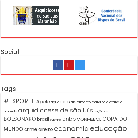
Social
Tags
#ESPORTE
#pelé
aids
agua
aleitamento materno
alexandre
arquidiocese de são luís.
almeida
ação social
BOLSONARO
cnbb
COPA DO
brasil
CONMEBOL
caema
educação
economia
MUNDO
crime
direito