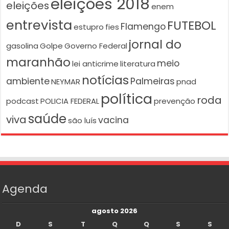
eleições 2018
eleições
enem
entrevista
FUTEBOL
Flamengo
estupro
fies
jornal do
gasolina
Golpe
Governo Federal
maranhão
meio
lei anticrime
literatura
notícias
ambiente
Palmeiras
NEYMAR
pnad
política
roda
podcast
POLICIA FEDERAL
prevenção
saúde
viva
vacina
são luís
Agenda
agosto 2026
D
S
T
Q
Q
S
S