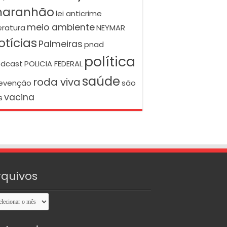
aranhão
lei anticrime
meio ambiente
teratura
NEYMAR
otícias
Palmeiras
pnad
política
dcast
POLICIA FEDERAL
saúde
roda viva
evenção
são
vacina
s
rquivos
uivos