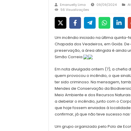
Emanuelly Lima
09/09/2024
A
56 Visualizações
Um incêndio iniciado na última quinta-fe
Chapada dos Veadeiros, em Goiás. De
preservação, a área atingida é ainda um
Simão Correia.
Em nota divulgada ontem (7), a chefia
quem provocou o incêndio, o que sina
ter sido criminoso. Na mensagem, tamb
Mendes de Conservação da Biodiversidad
Meio Ambiente e dos Recursos Naturais
a debelar o incêndio, junto com o Corpo
que hoje fossem enviadas à localidad
confirmar, já que não teve sucesso nas 
Um grupo organizado pelo Polo de EcoC