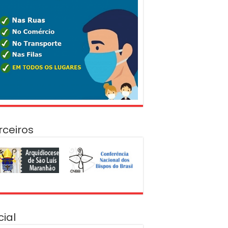
rceiros
cial