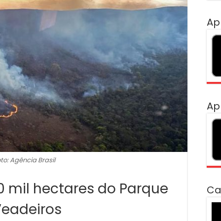
Ap
Ap
to: Agência Brasil
0 mil hectares do Parque
Ca
eadeiros
To
de