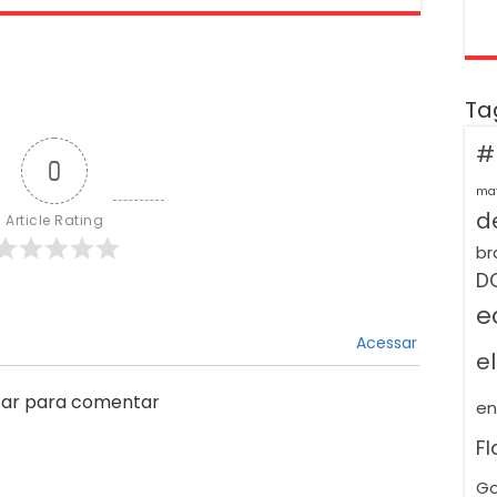
Ta
#
0
ma
de
Article Rating
br
D
e
Acessar
e
ar para comentar
e
F
Go