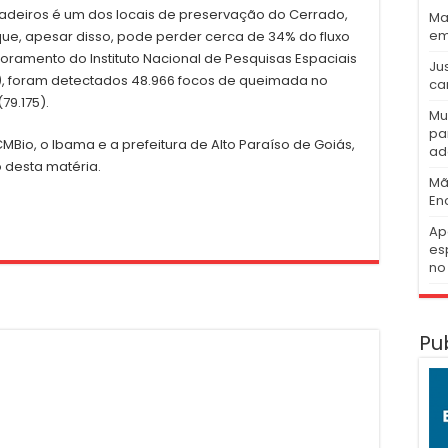
deiros é um dos locais de preservação do Cerrado,
Ma
em
e, apesar disso, pode perder cerca de 34% do fluxo
oramento do Instituto Nacional de Pesquisas Espaciais
Ju
7), foram detectados 48.966 focos de queimada no
ca
79.175).
Mu
pa
MBio, o Ibama e a prefeitura de Alto Paraíso de Goiás,
ad
 desta matéria.
Mã
En
Ap
es
no 
Pu