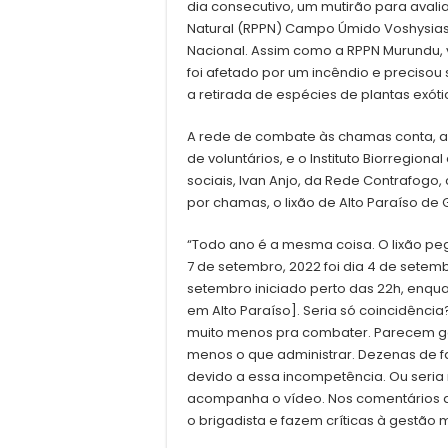
dia consecutivo, um mutirão para avali
Natural (RPPN) Campo Úmido Voshysias,
Nacional. Assim como a RPPN Murundu, 
foi afetado por um incêndio e precis
a retirada de espécies de plantas exóti
A rede de combate às chamas conta, ai
de voluntários, e o Instituto Biorregio
sociais, Ivan Anjo, da Rede Contrafogo
por chamas, o lixão de Alto Paraíso de 
“Todo ano é a mesma coisa. O lixão p
7 de setembro, 2022 foi dia 4 de setemb
setembro iniciado perto das 22h, enq
em Alto Paraíso]. Seria só coincidência? 
muito menos pra combater. Parecem gos
menos o que administrar. Dezenas de 
devido a essa incompetência. Ou seria
acompanha o vídeo. Nos comentários
o brigadista e fazem críticas à gestão m