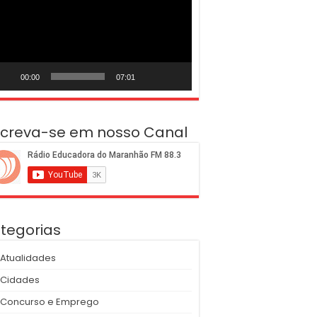
deo
00:00
07:01
screva-se em nosso Canal
tegorias
Atualidades
Cidades
Concurso e Emprego