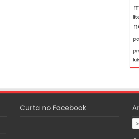
m
li
n
po
pr
luí
Curta no Facebook
A
Arq
S