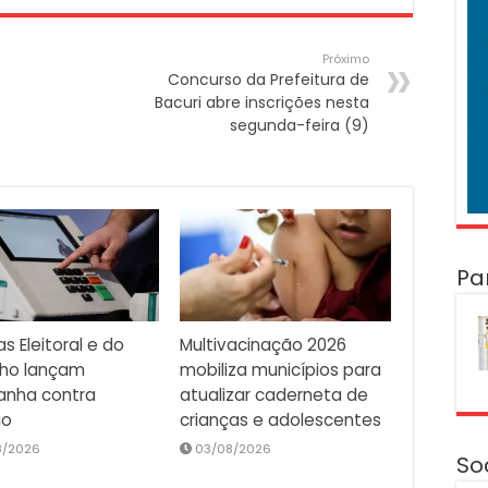
Próximo
Concurso da Prefeitura de
Bacuri abre inscrições nesta
segunda-feira (9)
Pa
as Eleitoral e do
Multivacinação 2026
lho lançam
mobiliza municípios para
nha contra
atualizar caderneta de
io
crianças e adolescentes
8/2026
03/08/2026
So