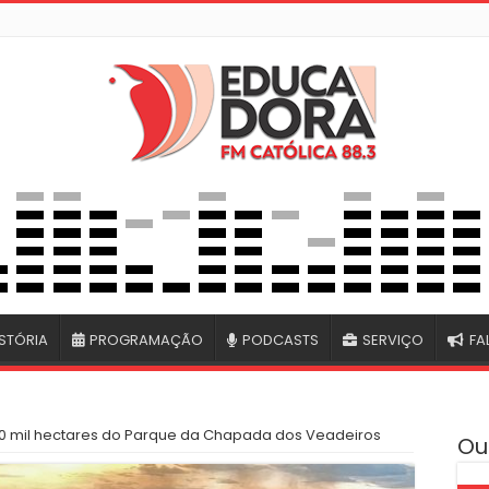
STÓRIA
PROGRAMAÇÃO
PODCASTS
SERVIÇO
FA
10 mil hectares do Parque da Chapada dos Veadeiros
Ou