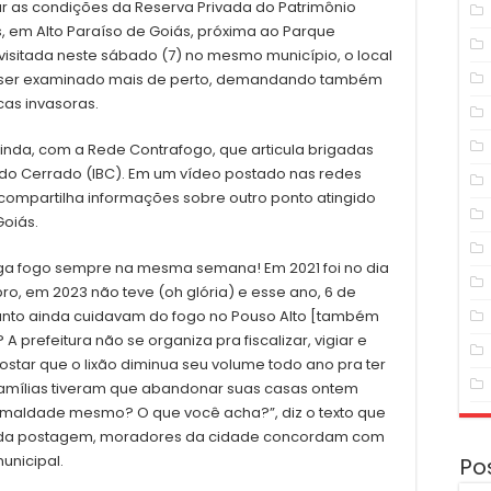
ar as condições da Reserva Privada do Patrimônio
 em Alto Paraíso de Goiás, próxima ao Parque
visitada neste sábado (7) no mesmo município, o local
ou ser examinado mais de perto, demandando também
cas invasoras.
nda, com a Rede Contrafogo, que articula brigadas
nal do Cerrado (IBC). Em um vídeo postado nas redes
, compartilha informações sobre outro ponto atingido
Goiás.
ega fogo sempre na mesma semana! Em 2021 foi no dia
ro, em 2023 não teve (oh glória) e esse ano, 6 de
uanto ainda cuidavam do fogo no Pouso Alto [também
A prefeitura não se organiza pra fiscalizar, vigiar e
tar que o lixão diminua seu volume todo ano pra ter
famílias tiveram que abandonar suas casas ontem
 maldade mesmo? O que você acha?”, diz o texto que
 da postagem, moradores da cidade concordam com
unicipal.
Po