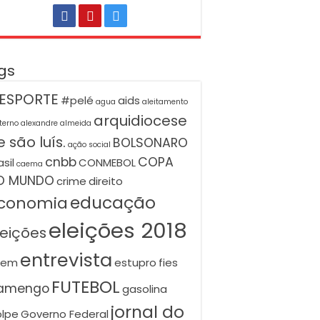
gs
ESPORTE
#pelé
aids
agua
aleitamento
arquidiocese
terno
alexandre almeida
 são luís.
BOLSONARO
ação social
cnbb
COPA
asil
CONMEBOL
caema
O MUNDO
crime
direito
educação
conomia
eleições 2018
leições
entrevista
nem
estupro
fies
FUTEBOL
lamengo
gasolina
jornal do
lpe
Governo Federal