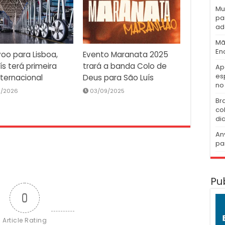
Mu
pa
ad
Mã
En
oo para Lisboa,
Evento Maranata 2025
ís terá primeira
trará a banda Colo de
Ap
es
nternacional
Deus para São Luís
no 
2/2026
03/09/2025
Br
co
di
An
pa
Pu
0
Article Rating