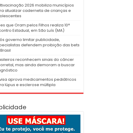
ltivacinação 2026 mobiliza municípios
ra atualizar caderneta de crianças e
olescentes
es que Oram pelos Filhos realiza 10°
contro Estadual, em São Luís (MA)
ós governo limitar publicidade,
pecialistas defendem proibição das bets
Brasil
asileiros reconhecem sinais do câncer
lorretal, mas ainda demoram a buscar
agnóstico
visa aprova medicamentos pediátricos
ra lúpus e esclerose múltipla
blicidade