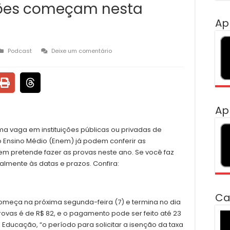
ições começam nesta
Ap
Podcast
Deixe um comentário
Ap
a vaga em instituições públicas ou privadas de
o Ensino Médio (Enem) já podem conferir as
m pretende fazer as provas neste ano. Se você faz
palmente às datas e prazos. Confira:
Ca
omeça na próxima segunda-feira (7) e termina no dia
provas é de R$ 82, e o pagamento pode ser feito até 23
To
 Educação, “o período para solicitar a isenção da taxa
de