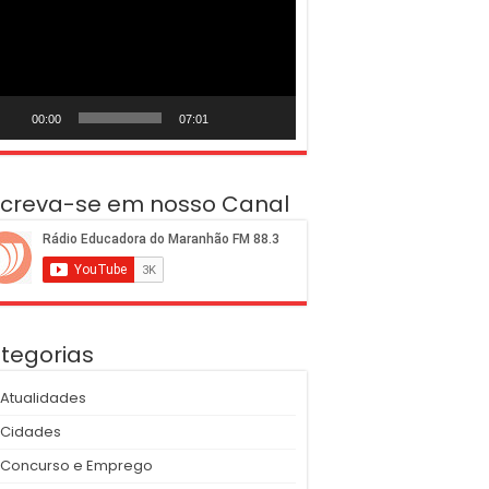
deo
00:00
07:01
screva-se em nosso Canal
tegorias
Atualidades
Cidades
Concurso e Emprego