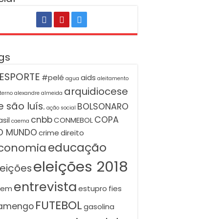
gs
ESPORTE
#pelé
aids
agua
aleitamento
arquidiocese
terno
alexandre almeida
 são luís.
BOLSONARO
ação social
cnbb
COPA
asil
CONMEBOL
caema
O MUNDO
crime
direito
educação
conomia
eleições 2018
leições
entrevista
nem
estupro
fies
FUTEBOL
lamengo
gasolina