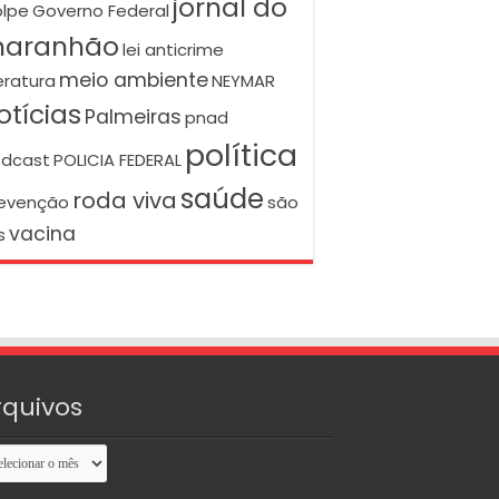
jornal do
lpe
Governo Federal
aranhão
lei anticrime
meio ambiente
teratura
NEYMAR
otícias
Palmeiras
pnad
política
dcast
POLICIA FEDERAL
saúde
roda viva
evenção
são
vacina
s
rquivos
uivos