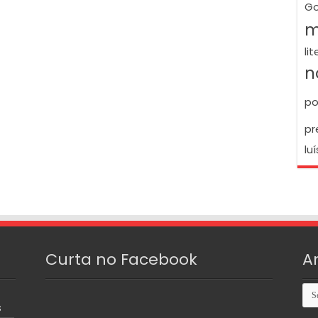
Go
m
li
n
po
pr
luí
Curta no Facebook
A
Arq
S