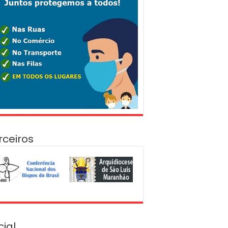
rceiros
cial