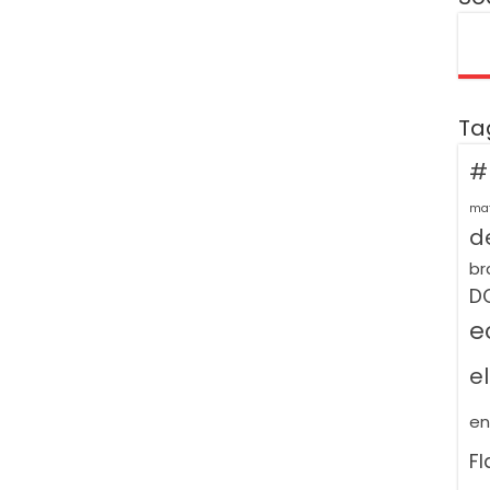
Ta
#
ma
de
br
D
e
e
e
F