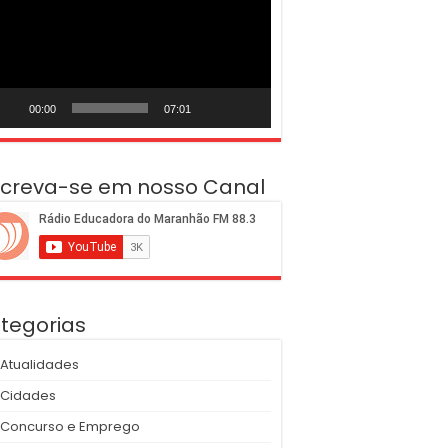
deo
00:00
07:01
screva-se em nosso Canal
tegorias
Atualidades
Cidades
Concurso e Emprego