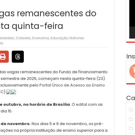
ví
agas remanescentes do
a quinta-feira
alidades
,
Cidades
,
Economia
,
Educação
,
Notícias
es
In
o das vagas remanescentes do Fundo de Financiamento
do semestre de 2025, começam nesta quinta-feira (23).
exclusivamente pelo
Portal Único de Acesso ao Ensino
EC).
Ca
e outubro, no horário de Brasília
. O
edital
com as
dia 15.
4 de novembro.
Nos dias 5 e 6 de novembro, os pré-
ações na própria instituição de ensino superior para a