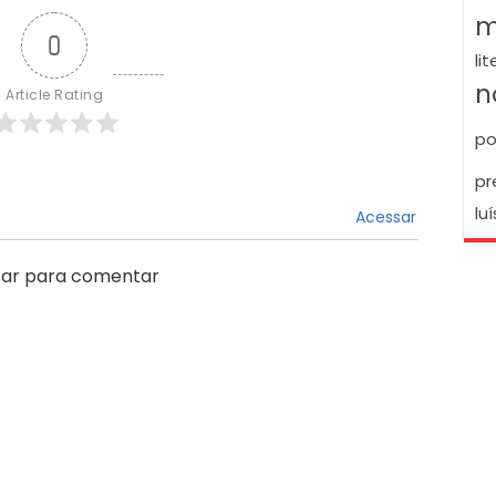
m
0
li
n
Article Rating
po
pr
luí
Acessar
ar para comentar