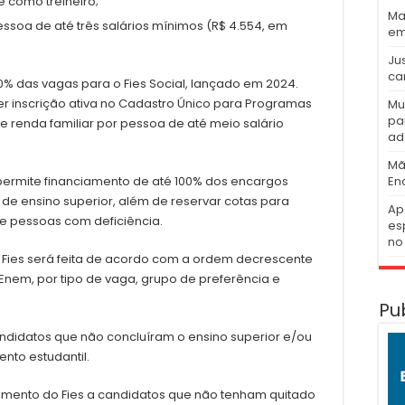
e como treineiro;
Ma
essoa de até três salários mínimos (R$ 4.554, em
em
Ju
ca
50% das vagas para o Fies Social, lançado em 2024.
er inscrição ativa no Cadastro Único para Programas
Mu
pa
e renda familiar por pessoa de até meio salário
ad
Mã
ermite financiamento de até 100% dos encargos
En
 de ensino superior, além de reservar cotas para
Ap
 e pessoas com deficiência.
es
no 
o Fies será feita de acordo com a ordem decrescente
Enem, por tipo de vaga, grupo de preferência e
Pu
andidatos que não concluíram o ensino superior e/ou
nto estudantil.
amento do Fies a candidatos que não tenham quitado