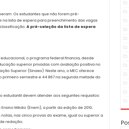
speram. Os estudantes que não forem pré-
 na lista de espera para preenchimento das vagas
lassificação.
A pré-seleção da lista de espera
 educacional, o programa federal financia, desde
ducação superior privadas com avaliação positiva no
ação Superior (Sinaes). Neste ano, o MEC oferece
1 no primeiro semestre e 44.867 na segunda metade do
 estudantil devem atender aos seguintes requisitos:
 Ensino Médio (Enem), a partir da edição de 2010;
 notas, nas cinco provas do exame, igual ou superior a
Po
 de redação;