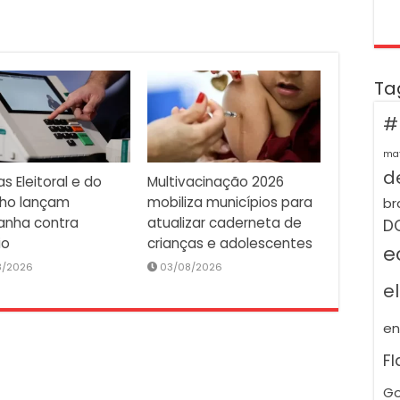
Ta
#
ma
de
as Eleitoral e do
Multivacinação 2026
lho lançam
mobiliza municípios para
br
nha contra
atualizar caderneta de
D
io
crianças e adolescentes
e
8/2026
03/08/2026
e
e
F
Go