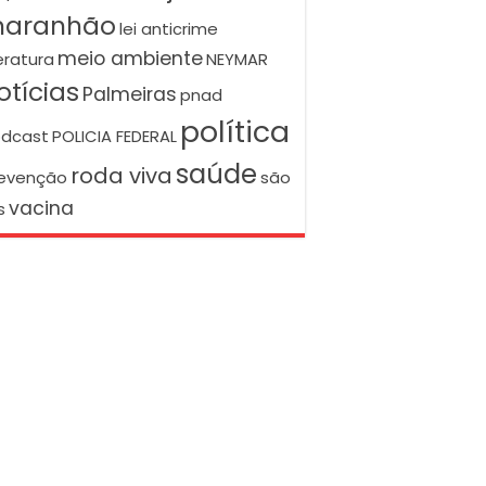
aranhão
lei anticrime
meio ambiente
teratura
NEYMAR
otícias
Palmeiras
pnad
política
dcast
POLICIA FEDERAL
saúde
roda viva
evenção
são
vacina
s