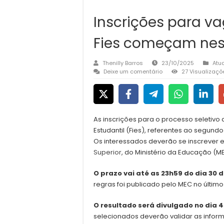
Inscrições para v
Fies começam nest
Thenilly Barros
23/10/2025
Atu
Deixe um comentário
27 Visualizaçõ
As inscrições para o processo seletiv
Estudantil (Fies), referentes ao segun
Os interessados deverão se inscrever 
Superior
, do Ministério da Educação (M
O prazo vai até as 23h59 do dia 30 d
regras foi publicado pelo MEC no último 
O resultado será divulgado no dia 
selecionados deverão validar as inform