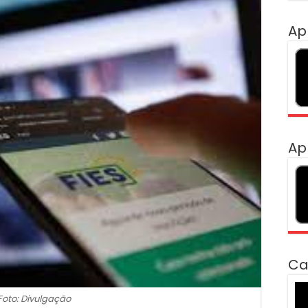
Ap
Ap
Ca
To
Foto: Divulgação
de