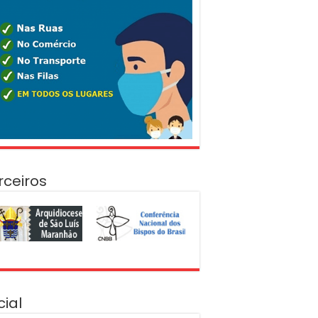
rceiros
cial