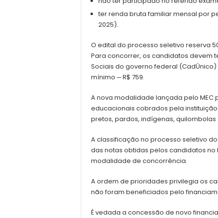
não ter participado no referido exam
ter renda bruta familiar mensal por p
2025).
O edital do processo seletivo reserva 
Para concorrer, os candidatos devem t
Sociais do governo federal (CadÚnico) 
mínimo ─ R$ 759.
A nova modalidade lançada pelo MEC p
educacionais cobrados pela instituição
pretos, pardos, indígenas, quilombolas
A classificação no processo seletivo d
das notas obtidas pelos candidatos no 
modalidade de concorrência.
A ordem de prioridades privilegia os c
não foram beneficiados pelo financiame
É vedada a concessão de novo financi