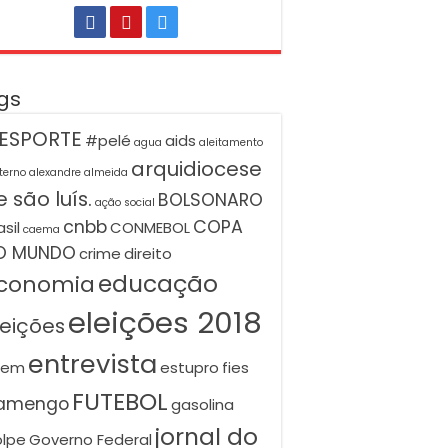
gs
ESPORTE
#pelé
aids
agua
aleitamento
arquidiocese
terno
alexandre almeida
 são luís.
BOLSONARO
ação social
cnbb
COPA
asil
CONMEBOL
caema
O MUNDO
crime
direito
educação
conomia
eleições 2018
leições
entrevista
nem
estupro
fies
FUTEBOL
lamengo
gasolina
jornal do
lpe
Governo Federal