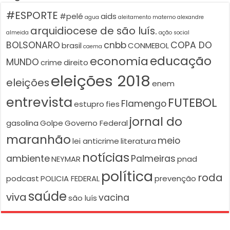
#ESPORTE
#pelé
aids
agua
aleitamento materno
alexandre
arquidiocese de são luís.
almeida
ação social
BOLSONARO
cnbb
COPA DO
brasil
CONMEBOL
caema
educação
economia
MUNDO
crime
direito
eleições 2018
eleições
enem
entrevista
FUTEBOL
Flamengo
estupro
fies
jornal do
gasolina
Golpe
Governo Federal
maranhão
meio
lei anticrime
literatura
notícias
ambiente
Palmeiras
NEYMAR
pnad
política
roda
podcast
POLICIA FEDERAL
prevenção
saúde
viva
vacina
são luís