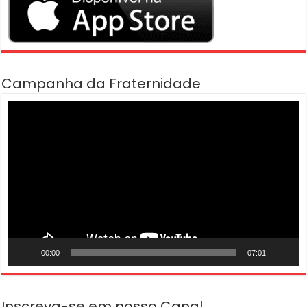
Campanha da Fraternidade
Tocador
de
vídeo
00:00
07:01
Inscreva-se em nosso Canal