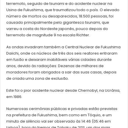
terremoto, seguido de tsunami e do acidente nuclear na
Usina de Fukushima, que traumatizou todo o país. O elevado
número de mortos ou desaparecidos, 18.500 pessoas, foi
causado principalmente pelo gigantesco tsunami, que
varreu a costa do Nordeste japonês, pouco depois do
terremoto de magnitude 9 na escala Richter.
As ondas invadiram também a Central Nuclear de Fukushima
Daiichi, onde os núcleos de três dos seis reatores entraram
em fusão e deixaram inabitáveis várias cidades durante
anos, devido às radiações. Dezenas de milhares de
moradores foram obrigados a sair das suas casas, depois
de criada uma zona de exclusão.
Este foi o pior acidente nuclear desde Chernobyl, na Ucrânia,
em 1986.
Numerosas cerimônias públicas e privadas estão previstas
na prefeitura de Fukushima, bem como em Tóquio, e um
minuto de silêncio vai ser observado às 14:46 (05:46 em
Lisboa), hora do tremor de Tohoku de 2011, um dos mais