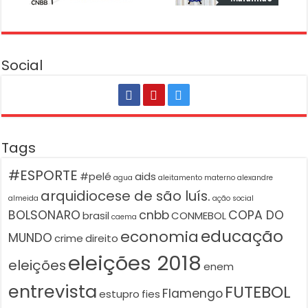
Social
Tags
#ESPORTE
#pelé
aids
agua
aleitamento materno
alexandre
arquidiocese de são luís.
almeida
ação social
BOLSONARO
cnbb
COPA DO
brasil
CONMEBOL
caema
educação
economia
MUNDO
crime
direito
eleições 2018
eleições
enem
entrevista
FUTEBOL
Flamengo
estupro
fies