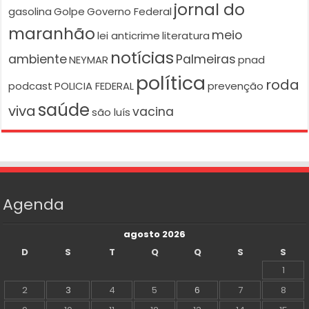
jornal do
gasolina
Golpe
Governo Federal
maranhão
meio
lei anticrime
literatura
notícias
ambiente
Palmeiras
NEYMAR
pnad
política
roda
podcast
POLICIA FEDERAL
prevenção
saúde
viva
vacina
são luís
Agenda
agosto 2026
D
S
T
Q
Q
S
S
1
2
3
4
5
6
7
8