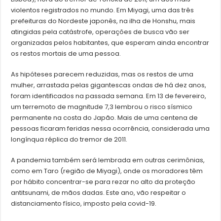
violentos registrados no mundo. Em Miyagi, uma das três
prefeituras do Nordeste japonês, na ilha de Honshu, mais
atingidas pela catástrofe, operações de busca vão ser
organizadas pelos habitantes, que esperam ainda encontrar
os restos mortais de uma pessoa.
As hipóteses parecem reduzidas, mas os restos de uma
mulher, arrastada pelas gigantescas ondas de há dez anos,
foram identificados na passada semana. Em 13 de fevereiro,
um terremoto de magnitude 7,3 lembrou o risco sísmico
permanente na costa do Japão. Mais de uma centena de
pessoas ficaram feridas nessa ocorrência, considerada uma
longínqua réplica do tremor de 2011.
A pandemia também será lembrada em outras cerimônias,
como em Taro (região de Miyagi), onde os moradores têm
por hábito concentrar-se para rezar no alto da proteção
antitsunami, de mãos dadas. Este ano, vão respeitar o
distanciamento físico, imposto pela covid-19.