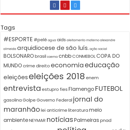
Tags
#ESPORTE
#pelé
aids
agua
aleitamento materno
alexandre
arquidiocese de são luís.
almeida
ação social
BOLSONARO
cnbb
COPA DO
brasil
CONMEBOL
caema
educação
economia
MUNDO
crime
direito
eleições 2018
eleições
enem
entrevista
FUTEBOL
Flamengo
estupro
fies
jornal do
gasolina
Golpe
Governo Federal
maranhão
meio
lei anticrime
literatura
notícias
ambiente
Palmeiras
NEYMAR
pnad