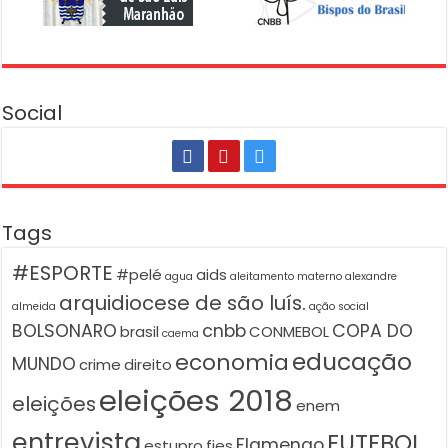
Social
Tags
#ESPORTE
#pelé
aids
agua
aleitamento materno
alexandre
arquidiocese de são luís.
almeida
ação social
BOLSONARO
cnbb
COPA DO
brasil
CONMEBOL
caema
educação
economia
MUNDO
crime
direito
eleições 2018
eleições
enem
entrevista
FUTEBOL
Flamengo
estupro
fies