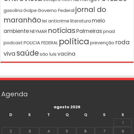
jornal do
gasolina
Golpe
Governo Federal
maranhão
meio
lei anticrime
literatura
notícias
ambiente
Palmeiras
NEYMAR
pnad
política
roda
podcast
POLICIA FEDERAL
prevenção
saúde
viva
vacina
são luís
Agenda
agosto 2026
D
S
T
Q
Q
S
S
1
2
3
4
5
6
7
8