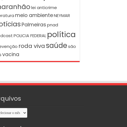
aranhão
lei anticrime
meio ambiente
teratura
NEYMAR
otícias
Palmeiras
pnad
política
dcast
POLICIA FEDERAL
saúde
roda viva
evenção
são
vacina
s
rquivos
uivos