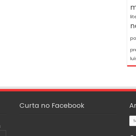
m
li
n
po
pr
luí
Curta no Facebook
A
Arq
S