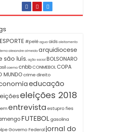
gs
ESPORTE
#pelé
aids
agua
aleitamento
arquidiocese
terno
alexandre almeida
 são luís.
BOLSONARO
ação social
cnbb
COPA
asil
CONMEBOL
caema
O MUNDO
crime
direito
educação
conomia
eleições 2018
leições
entrevista
nem
estupro
fies
FUTEBOL
lamengo
gasolina
jornal do
lpe
Governo Federal