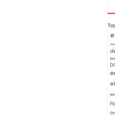
Ta
#
ma
de
br
D
e
e
e
F
Go