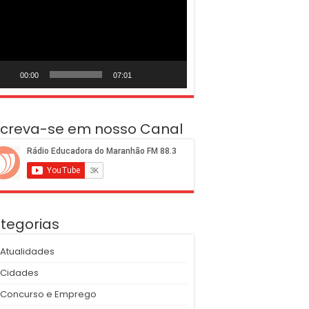
deo
00:00
07:01
screva-se em nosso Canal
tegorias
Atualidades
Cidades
Concurso e Emprego