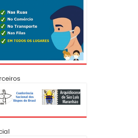
rceiros
cial