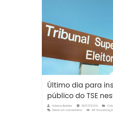
Último dia para in
público do TSE nes
Valeria Baldez
18/07/2024
Cid
Deixe um comentário
68 Visualizaç