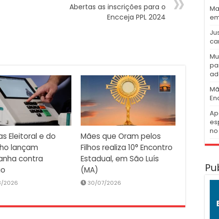
Abertas as inscrições para o
Ma
Encceja PPL 2024
em
Ju
ca
Mu
pa
ad
Mã
En
Ap
es
no 
as Eleitoral e do
Mães que Oram pelos
lho lançam
Filhos realiza 10° Encontro
nha contra
Estadual, em São Luís
Pu
io
(MA)
8/2026
30/07/2026