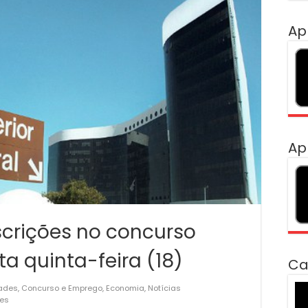
Ap
Ap
scrições no concurso
ta quinta-feira (18)
Ca
To
ades
,
Concurso e Emprego
,
Economia
,
Notícias
ões
de