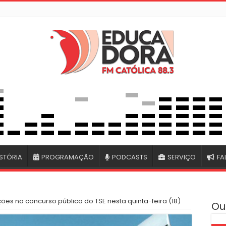
STÓRIA
PROGRAMAÇÃO
PODCASTS
SERVIÇO
FA
ições no concurso público do TSE nesta quinta-feira (18)
Ou