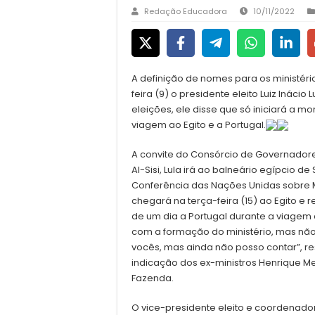
Redação Educadora
10/11/2022
A definição de nomes para os ministéri
feira (9) o presidente eleito Luiz Inácio 
eleições, ele disse que só iniciará a 
viagem ao Egito e a Portugal.
A convite do Consórcio de Governadore
Al-Sisi, Lula irá ao balneário egípcio d
Conferência das Nações Unidas sobre M
chegará na terça-feira (15) ao Egito e r
de um dia a Portugal durante a viagem 
com a formação do ministério, mas nã
vocês, mas ainda não posso contar”, re
indicação dos ex-ministros Henrique Me
Fazenda.
O vice-presidente eleito e coordenado