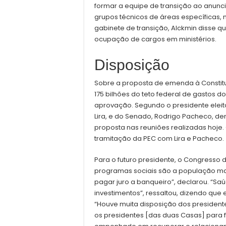
formar a equipe de transição ao anuncia
grupos técnicos de áreas específicas,
gabinete de transição, Alckmin disse q
ocupação de cargos em ministérios.
Disposição
Sobre a proposta de emenda à Constitui
175 bilhões do teto federal de gastos d
aprovação. Segundo o presidente eleit
Lira, e do Senado, Rodrigo Pacheco, d
proposta nas reuniões realizadas hoj
tramitação da PEC com Lira e Pacheco.
Para o futuro presidente, o Congresso 
programas sociais são a população mai
pagar juro a banqueiro”, declarou. “S
investimentos”, ressaltou, dizendo qu
“Houve muita disposição dos president
os presidentes [das duas Casas] para fa