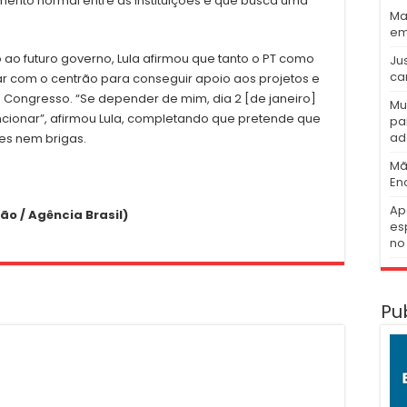
nto normal entre as instituições e que busca uma
Ma
em
ao futuro governo, Lula afirmou que tanto o PT como
Ju
ca
ar com o centrão para conseguir apoio aos projetos e
 Congresso. “Se depender de mim, dia 2 [de janeiro]
Mu
ncionar”, afirmou Lula, completando que pretende que
pa
ad
s nem brigas.
Mã
En
Ap
o / Agência Brasil)
es
no 
Pu