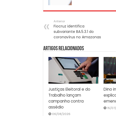
Anterior
Fiocruz identifica
subvariante BA.5.3.1 do
coronavírus no Amazonas
Artigos Relacionados
Justiças Eleitoral e do
Dino i
Trabalho lançam
explic
campanha contra
emend
assédio
15/07
06/08/2026