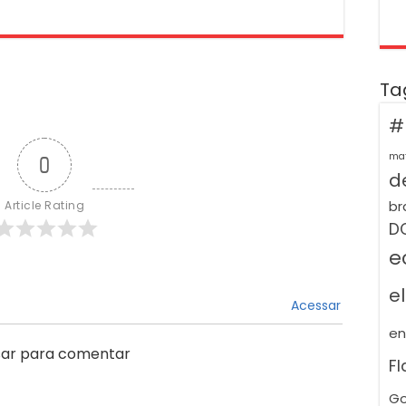
Ta
#
ma
0
de
br
Article Rating
D
e
e
Acessar
e
ar para comentar
F
Go