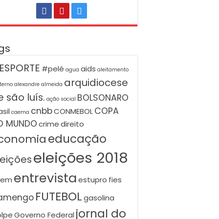
gs
ESPORTE
#pelé
aids
agua
aleitamento
arquidiocese
terno
alexandre almeida
 são luís.
BOLSONARO
ação social
cnbb
COPA
asil
CONMEBOL
caema
O MUNDO
crime
direito
educação
conomia
eleições 2018
leições
entrevista
nem
estupro
fies
FUTEBOL
lamengo
gasolina
jornal do
lpe
Governo Federal