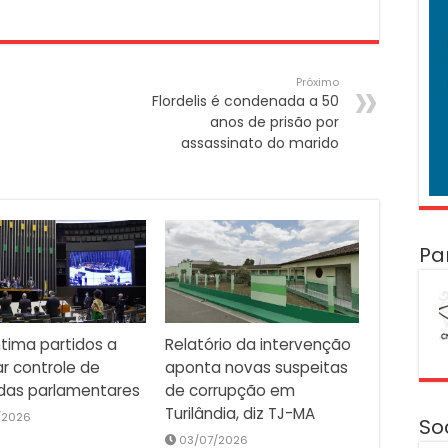
Próximo
Flordelis é condenada a 50
anos de prisão por
assassinato do marido
Pa
ntima partidos a
Relatório da intervenção
ar controle de
aponta novas suspeitas
as parlamentares
de corrupção em
Turilândia, diz TJ-MA
/2026
So
03/07/2026