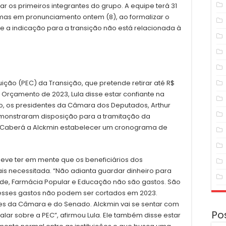
r os primeiros integrantes do grupo. A equipe terá 31
 mas em pronunciamento ontem (8), ao formalizar o
ue a indicação para a transição não está relacionada à
ção (PEC) da Transição, que pretende retirar até R$
o Orçamento de 2023, Lula disse estar confiante na
o, os presidentes da Câmara dos Deputados, Arthur
emonstraram disposição para a tramitação da
e. Caberá a Alckmin estabelecer um cronograma de
deve ter em mente que os beneficiários dos
s necessitada. “Não adianta guardar dinheiro para
aúde, Farmácia Popular e Educação não são gastos. São
e esses gastos não podem ser cortados em 2023.
es da Câmara e do Senado. Alckmin vai se sentar com
Po
lar sobre a PEC”, afirmou Lula. Ele também disse estar