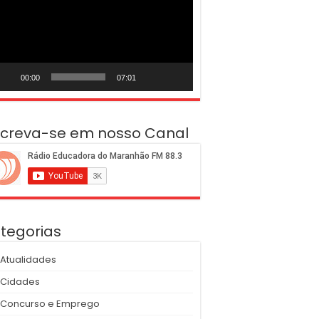
deo
00:00
07:01
screva-se em nosso Canal
tegorias
Atualidades
Cidades
Concurso e Emprego