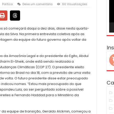
ví
Política
Deixe um comentário
60 Visualizações
os só começará daqui a dez dias, disse nesta quarta-
Lula da Silva. Na primeira entrevista coletiva após as
montagem da equipe do futuro governo após voltar da
In
s da Amazônia Legal e do presidente do Egito, Abdul
e Sharm El-Sheik, onde está sendo realizada a
udanças Climáticas (COP 27). O presidente eleito
etorna ao Brasil no dia 18, com a previsão de uma visita
de volta. O futuro presidente disse estar preocupado
Ca
o indicou nomes. “Estou mais preocupado do que
spondeu Lula, ao ser perguntado sobre a possível
irelles e Fernando Haddad para o Ministério da
r da equipe de transição, Geraldo Alckmin, começou a