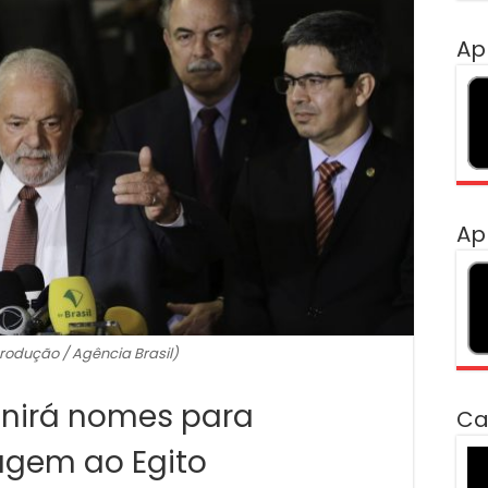
Ap
Ap
rodução / Agência Brasil)
finirá nomes para
Ca
iagem ao Egito
To
de