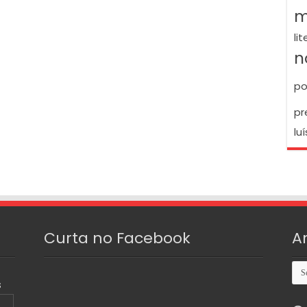
m
li
n
po
pr
luí
Curta no Facebook
A
Arq
S