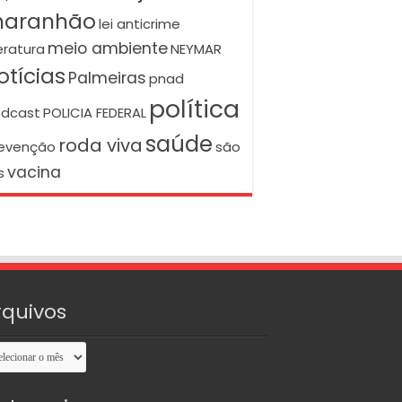
aranhão
lei anticrime
meio ambiente
teratura
NEYMAR
otícias
Palmeiras
pnad
política
dcast
POLICIA FEDERAL
saúde
roda viva
evenção
são
vacina
s
rquivos
uivos