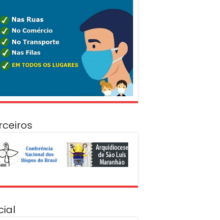
rceiros
cial