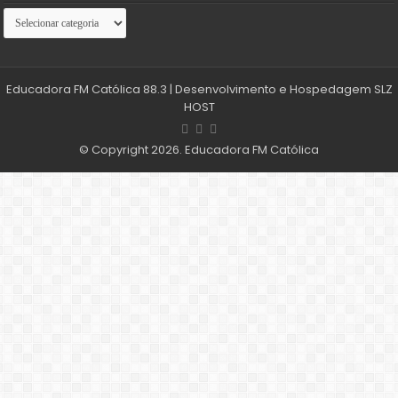
Arquivos
Categorias
Categorias
Educadora FM Católica 88.3
| Desenvolvimento e Hospedagem
SLZ
HOST
© Copyright 2026. Educadora FM Católica