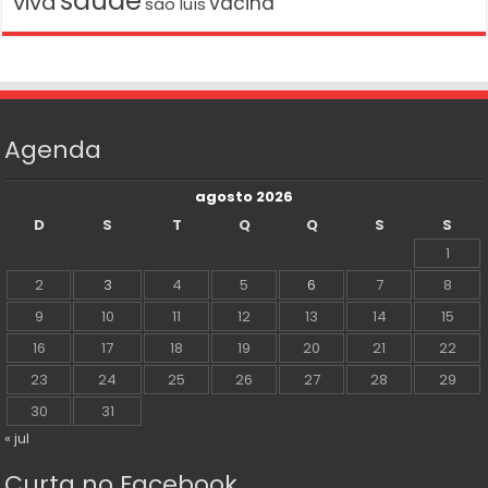
maranhão
meio
lei anticrime
literatura
notícias
ambiente
Palmeiras
NEYMAR
pnad
política
roda
podcast
POLICIA FEDERAL
prevenção
saúde
viva
vacina
são luís
Agenda
agosto 2026
D
S
T
Q
Q
S
S
1
2
3
4
5
6
7
8
9
10
11
12
13
14
15
16
17
18
19
20
21
22