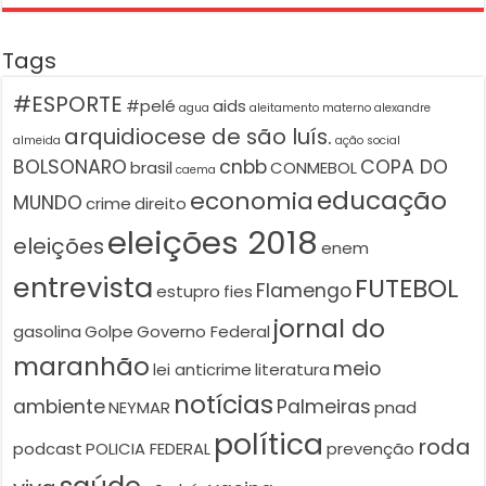
Social
Tags
#ESPORTE
#pelé
aids
agua
aleitamento materno
alexandre
arquidiocese de são luís.
almeida
ação social
BOLSONARO
cnbb
COPA DO
brasil
CONMEBOL
caema
educação
economia
MUNDO
crime
direito
eleições 2018
eleições
enem
entrevista
FUTEBOL
Flamengo
estupro
fies
jornal do
gasolina
Golpe
Governo Federal