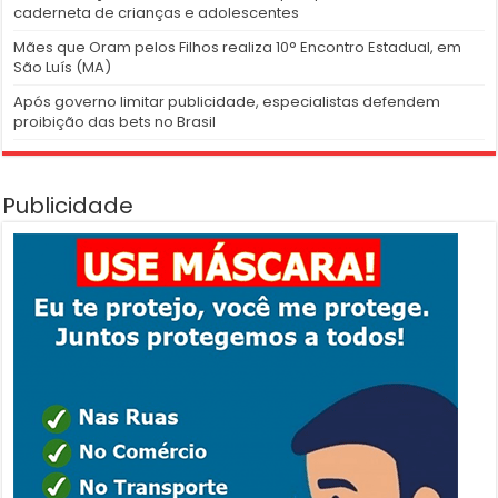
Mais de 830 mil celulares foram subtraídos em 2025, aponta
relatório
Justiças Eleitoral e do Trabalho lançam campanha contra
assédio
Multivacinação 2026 mobiliza municípios para atualizar
caderneta de crianças e adolescentes
Mães que Oram pelos Filhos realiza 10° Encontro Estadual, em
São Luís (MA)
Após governo limitar publicidade, especialistas defendem
proibição das bets no Brasil
Publicidade