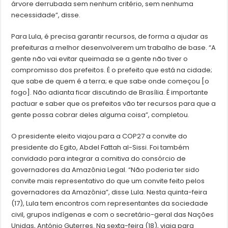
árvore derrubada sem nenhum critério, sem nenhuma
necessidade”, disse.
Para Lula, é precisa garantir recursos, de forma a ajudar as
prefeituras a melhor desenvolverem um trabalho de base. “A
gente não vai evitar queimada se a gente não tiver o
compromisso dos prefeitos. É o prefeito que está na cidade;
que sabe de quem é a terra; e que sabe onde começou [o
fogo]. Não adianta ficar discutindo de Brasília. É importante
pactuar e saber que os prefeitos vão ter recursos para que a
gente possa cobrar deles alguma coisa”, completou.
O presidente eleito viajou para a COP27 a convite do
presidente do Egito, Abdel Fattah al-Sissi. Foi também
convidado para integrar a comitiva do consórcio de
governadores da Amazônia Legal. “Não poderia ter sido
convite mais representativo do que um convite feito pelos
governadores da Amazônia”, disse Lula. Nesta quinta-feira
(17), Lula tem encontros com representantes da sociedade
civil, grupos indígenas e com o secretário-geral das Nações
Unidas, António Guterres. Na sexta-feira (18), viaja para