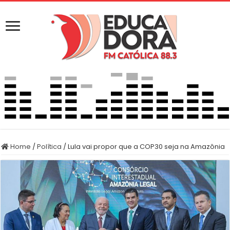
Home
/
Política
/
Lula vai propor que a COP30 seja na Amazônia