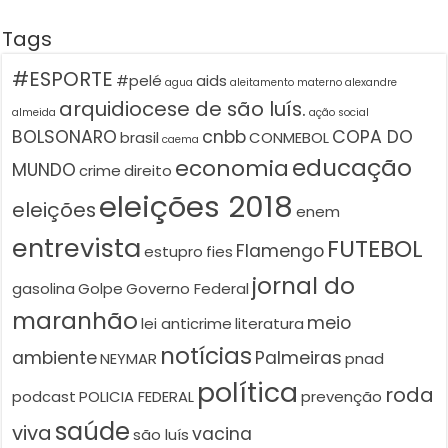
Tags
#ESPORTE
#pelé
aids
agua
aleitamento materno
alexandre
arquidiocese de são luís.
almeida
ação social
BOLSONARO
cnbb
COPA DO
brasil
CONMEBOL
caema
educação
economia
MUNDO
crime
direito
eleições 2018
eleições
enem
entrevista
FUTEBOL
Flamengo
estupro
fies
jornal do
gasolina
Golpe
Governo Federal
maranhão
meio
lei anticrime
literatura
notícias
ambiente
Palmeiras
NEYMAR
pnad
política
roda
podcast
POLICIA FEDERAL
prevenção
saúde
viva
vacina
são luís