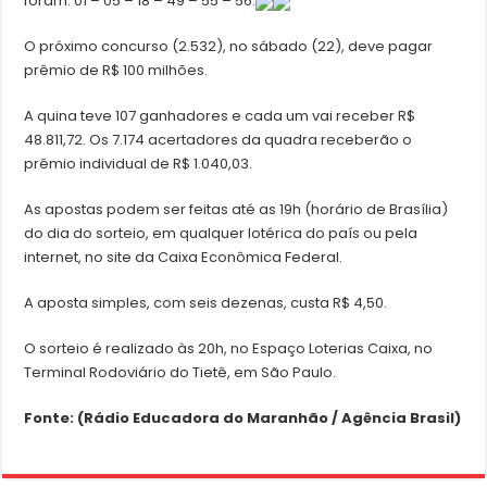
foram: 01 – 05 – 18 – 49 – 55 – 56.
O próximo concurso (2.532), no sábado (22), deve pagar
prêmio de R$ 100 milhões.
A quina teve 107 ganhadores e cada um vai receber R$
48.811,72. Os 7.174 acertadores da quadra receberão o
prêmio individual de R$ 1.040,03.
As apostas podem ser feitas até as 19h (horário de Brasília)
do dia do sorteio, em qualquer lotérica do país ou pela
internet, no site da Caixa Econômica Federal.
A aposta simples, com seis dezenas, custa R$ 4,50.
O sorteio é realizado às 20h, no Espaço Loterias Caixa, no
Terminal Rodoviário do Tietê, em São Paulo.
Fonte: (Rádio Educadora do Maranhão / Agência Brasil)