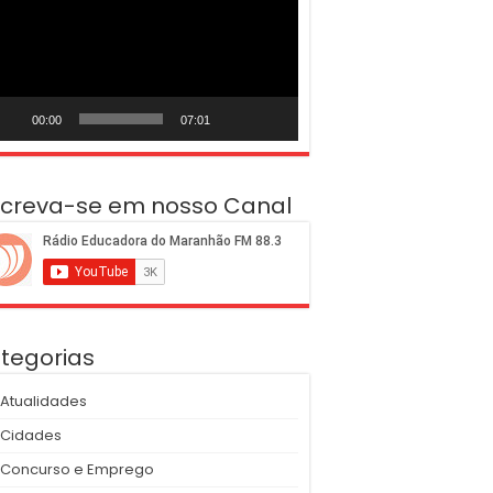
deo
00:00
07:01
screva-se em nosso Canal
tegorias
Atualidades
Cidades
Concurso e Emprego