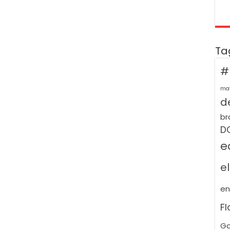
Ta
#
ma
de
br
D
e
e
e
F
Go