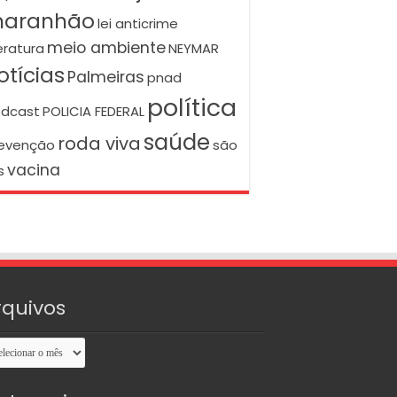
aranhão
lei anticrime
meio ambiente
teratura
NEYMAR
otícias
Palmeiras
pnad
política
dcast
POLICIA FEDERAL
saúde
roda viva
evenção
são
vacina
s
rquivos
uivos