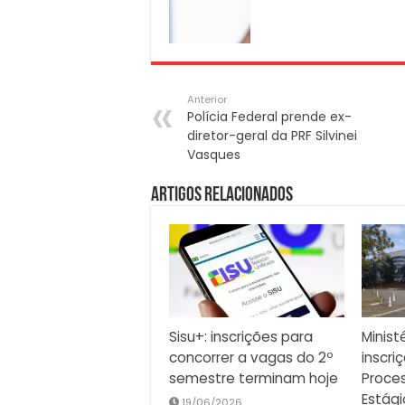
Anterior
Polícia Federal prende ex-
diretor-geral da PRF Silvinei
Vasques
Artigos Relacionados
Sisu+: inscrições para
Minist
concorrer a vagas do 2º
inscri
semestre terminam hoje
Proces
Estági
19/06/2026