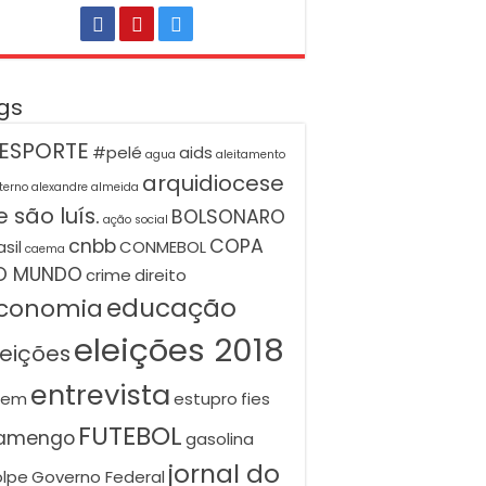
gs
ESPORTE
#pelé
aids
agua
aleitamento
arquidiocese
terno
alexandre almeida
 são luís.
BOLSONARO
ação social
cnbb
COPA
asil
CONMEBOL
caema
O MUNDO
crime
direito
educação
conomia
eleições 2018
leições
entrevista
nem
estupro
fies
FUTEBOL
lamengo
gasolina
jornal do
lpe
Governo Federal