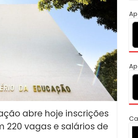
Ap
Ap
ação abre hoje inscrições
Ca
 220 vagas e salários de
To
de