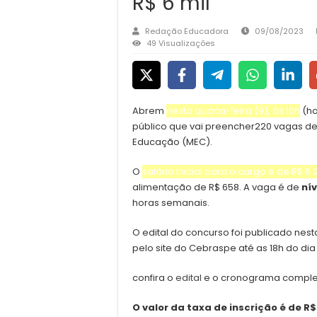
R$ 6 mil
Redação Educadora
09/08/2023
49 Visualizações
Abrem
nesta quarta-feira (9), às 10h
(ho
público que vai preencher220 vagas de
Educação (MEC).
O
salário inicial para o cargo é de R$ 6.
alimentação de R$ 658. A vaga é de
nív
horas semanais.
O edital do concurso foi publicado nesta
pelo site do Cebraspe até as 18h do di
confira o
edital
e o cronograma complet
O valor da taxa de inscrição é de R$