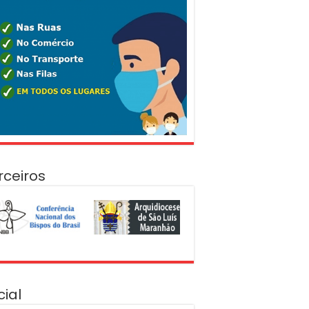
rceiros
cial