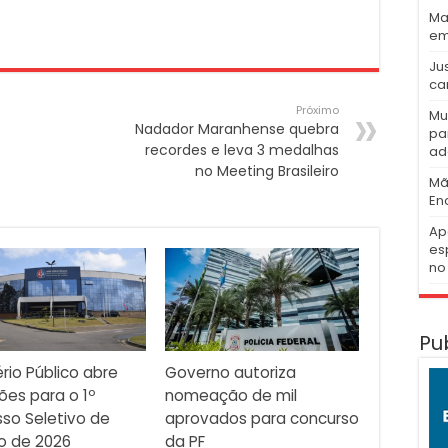
Ma
em
Ju
ca
Próximo
Mu
Nadador Maranhense quebra
pa
recordes e leva 3 medalhas
ad
no Meeting Brasileiro
Mã
En
Ap
es
no 
Pu
ério Público abre
Governo autoriza
ções para o 1º
nomeação de mil
so Seletivo de
aprovados para concurso
o de 2026
da PF