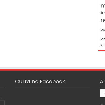
m
li
n
po
pr
luí
Curta no Facebook
A
Arq
S