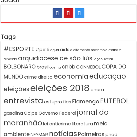
Social
Tags
#ESPORTE
#pelé
aids
agua
aleitamento materno
alexandre
arquidiocese de são luís.
almeida
ação social
BOLSONARO
cnbb
COPA DO
brasil
CONMEBOL
caema
educação
economia
MUNDO
crime
direito
eleições 2018
eleições
enem
entrevista
FUTEBOL
Flamengo
estupro
fies
jornal do
gasolina
Golpe
Governo Federal
maranhão
meio
lei anticrime
literatura
notícias
ambiente
Palmeiras
NEYMAR
pnad