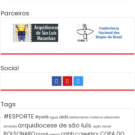
Parceiros
Social
Tags
#ESPORTE
#pelé
aids
agua
aleitamento materno
alexandre
arquidiocese de são luís.
almeida
ação social
BOLSONARO
cnbb
COPA DO
brasil
CONMEBOL
caema