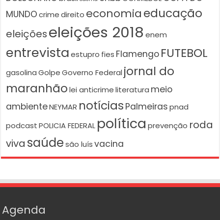
educação
economia
MUNDO
crime
direito
eleições 2018
eleições
enem
entrevista
FUTEBOL
Flamengo
estupro
fies
jornal do
gasolina
Golpe
Governo Federal
maranhão
meio
lei anticrime
literatura
notícias
ambiente
Palmeiras
NEYMAR
pnad
política
roda
podcast
POLICIA FEDERAL
prevenção
saúde
viva
vacina
são luís
Agenda