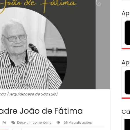
Ap
Ap
ão / Arquidiocese de São Luís)
adre João de Fátima
Ca
To
Fé
Deixe um comentário
165 Visualizações
de