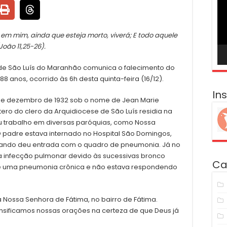
ví
 em mim, ainda que esteja morto, viverá; E todo aquele
oão 11,25-26).
de São Luís do Maranhão comunica o falecimento do
8 anos, ocorrido às 6h desta quinta-feira (16/12).
In
 de dezembro de 1932 sob o nome de Jean Marie
ero do clero da Arquidiocese de São Luís residia na
u trabalho em diversas paróquias, como Nossa
O padre estava internado no Hospital São Domingos,
quando deu entrada com o quadro de pneumonia. Já no
va infecção pulmonar devido às sucessivas bronco
Ca
de uma pneumonia crônica e não estava respondendo
 Nossa Senhora de Fátima, no bairro de Fátima.
nsificamos nossas orações na certeza de que Deus já