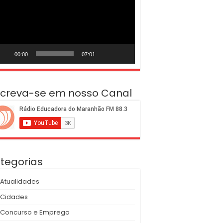
deo
00:00
07:01
screva-se em nosso Canal
tegorias
Atualidades
Cidades
Concurso e Emprego