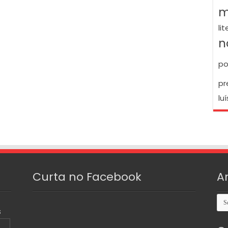
m
li
n
po
pr
luí
Curta no Facebook
A
Arq
S