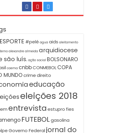
gs
ESPORTE
#pelé
aids
agua
aleitamento
arquidiocese
terno
alexandre almeida
 são luís.
BOLSONARO
ação social
cnbb
COPA
asil
CONMEBOL
caema
O MUNDO
crime
direito
educação
conomia
eleições 2018
leições
entrevista
nem
estupro
fies
FUTEBOL
lamengo
gasolina
jornal do
lpe
Governo Federal