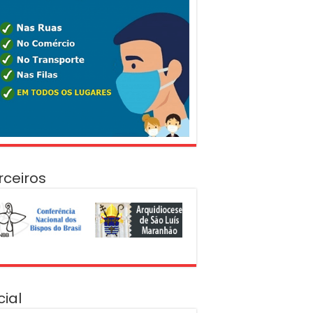
rceiros
cial