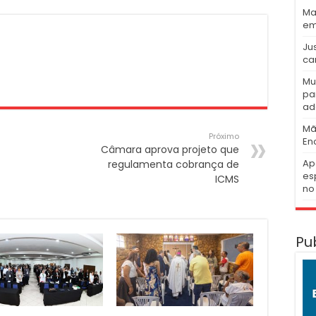
Ma
em
Ju
ca
Mu
pa
ad
Mã
Próximo
En
Câmara aprova projeto que
Ap
regulamenta cobrança de
es
ICMS
no 
Pu