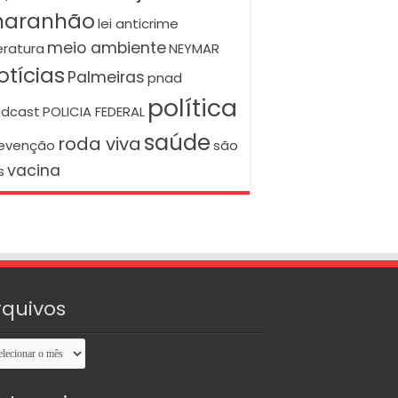
aranhão
lei anticrime
meio ambiente
teratura
NEYMAR
otícias
Palmeiras
pnad
política
dcast
POLICIA FEDERAL
saúde
roda viva
evenção
são
vacina
s
rquivos
uivos