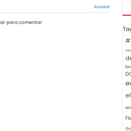
Acessar
ar para comentar
Ta
#
ma
de
br
D
e
e
e
F
Go