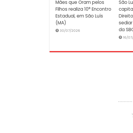
Mães que Oram pelos
São Lu
Filhos realiza 10° Encontro
capita
Estadual, em São Luís
Direit
(MA)
sediar
da SB
30/07/2026
16/07