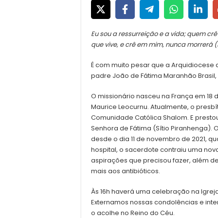
Eu sou a ressurreição e a vida; quem crê
que vive, e crê em mim, nunca morrerá (J
É com muito pesar que a Arquidiocese 
padre João de Fátima Maranhão Brasil, 8
O missionário nasceu na França em 18
Maurice Leocurnu. Atualmente, o presbít
Comunidade Católica Shalom. E presto
Senhora de Fátima (Sítio Piranhenga). 
desde o dia 11 de novembro de 2021, 
hospital, o sacerdote contraiu uma no
aspirações que precisou fazer, além 
mais aos antibióticos.
Às 16h haverá uma celebração na Igreja
Externamos nossas condolências e inte
o acolhe no Reino do Céu.