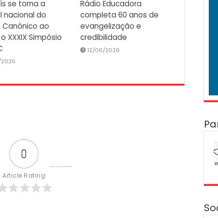
ís se torna a
Rádio Educadora
l nacional do
completa 60 anos de
o Canônico ao
evangelização e
 o XXXIX Simpósio
credibilidade
C
12/06/2026
/2026
Pa
0
Article Rating
So