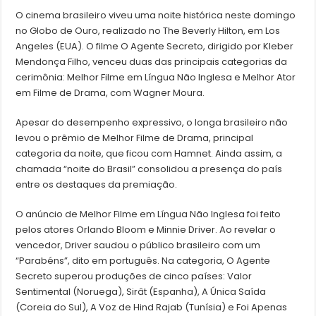
O cinema brasileiro viveu uma noite histórica neste domingo
no Globo de Ouro, realizado no The Beverly Hilton, em Los
Angeles (EUA). O filme O Agente Secreto, dirigido por Kleber
Mendonça Filho, venceu duas das principais categorias da
cerimônia: Melhor Filme em Língua Não Inglesa e Melhor Ator
em Filme de Drama, com Wagner Moura.
Apesar do desempenho expressivo, o longa brasileiro não
levou o prêmio de Melhor Filme de Drama, principal
categoria da noite, que ficou com Hamnet. Ainda assim, a
chamada “noite do Brasil” consolidou a presença do país
entre os destaques da premiação.
O anúncio de Melhor Filme em Língua Não Inglesa foi feito
pelos atores Orlando Bloom e Minnie Driver. Ao revelar o
vencedor, Driver saudou o público brasileiro com um
“Parabéns”, dito em português. Na categoria, O Agente
Secreto superou produções de cinco países: Valor
Sentimental (Noruega), Sirât (Espanha), A Única Saída
(Coreia do Sul), A Voz de Hind Rajab (Tunísia) e Foi Apenas