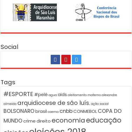
Social
Tags
#ESPORTE
#pelé
aids
agua
aleitamento materno
alexandre
arquidiocese de são luís.
almeida
ação social
BOLSONARO
cnbb
COPA DO
brasil
CONMEBOL
caema
educação
economia
MUNDO
crime
direito
eleições 2018