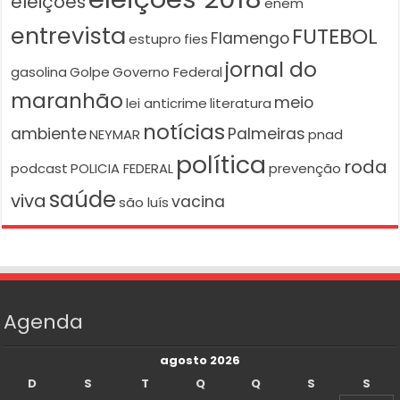
eleições
enem
entrevista
FUTEBOL
Flamengo
estupro
fies
jornal do
gasolina
Golpe
Governo Federal
maranhão
meio
lei anticrime
literatura
notícias
ambiente
Palmeiras
NEYMAR
pnad
política
roda
podcast
POLICIA FEDERAL
prevenção
saúde
viva
vacina
são luís
Agenda
agosto 2026
D
S
T
Q
Q
S
S