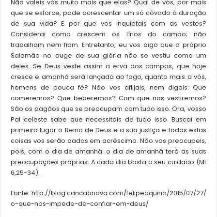
Não valeis vós muito mais que elas? Qual de vós, por mais
que se esforce, pode acrescentar um só côvado à duração
de sua vida? E por que vos inquietais com as vestes?
Considerai como crescem os lírios do campo; não
trabalham nem fiam. Entretanto, eu vos digo que o próprio
Salomão no auge de sua glória não se vestiu como um
deles. Se Deus veste assim a erva dos campos, que hoje
cresce e amanhã será lançada ao fogo, quanto mais a vós,
homens de pouca fé? Não vos aflijais, nem digais: Que
comeremos? Que beberemos? Com que nos vestiremos?
São os pagãos que se preocupam com tudo isso. Ora, vosso
Pai celeste sabe que necessitais de tudo isso. Buscai em
primeiro lugar o Reino de Deus e a sua justiça e todas estas
coisas vos serão dadas em acréscimo. Não vos preocupeis,
pois, com o dia de amanhã: o dia de amanhã terá as suas
preocupações próprias. A cada dia basta o seu cuidado (Mt
6,25-34).
Fonte: http://blog.cancaonova.com/felipeaquino/2015/07/27/
o-que-nos-impede-de-confiar-em-deus/