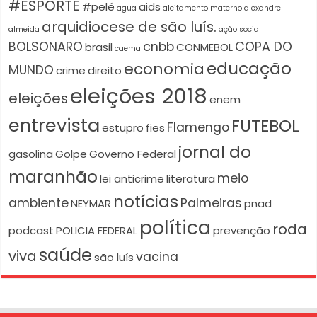
#ESPORTE
#pelé
aids
agua
aleitamento materno
alexandre
arquidiocese de são luís.
almeida
ação social
BOLSONARO
cnbb
COPA DO
brasil
CONMEBOL
caema
educação
economia
MUNDO
crime
direito
eleições 2018
eleições
enem
entrevista
FUTEBOL
Flamengo
estupro
fies
jornal do
gasolina
Golpe
Governo Federal
maranhão
meio
lei anticrime
literatura
notícias
ambiente
Palmeiras
NEYMAR
pnad
política
roda
podcast
POLICIA FEDERAL
prevenção
saúde
viva
vacina
são luís