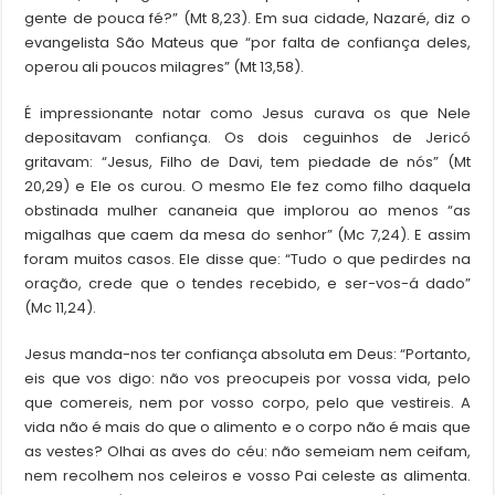
gente de pouca fé?” (Mt 8,23). Em sua cidade, Nazaré, diz o
evangelista São Mateus que “por falta de confiança deles,
operou ali poucos milagres” (Mt 13,58).
É impressionante notar como Jesus curava os que Nele
depositavam confiança. Os dois ceguinhos de Jericó
gritavam: “Jesus, Filho de Davi, tem piedade de nós” (Mt
20,29) e Ele os curou. O mesmo Ele fez como filho daquela
obstinada mulher cananeia que implorou ao menos “as
migalhas que caem da mesa do senhor” (Mc 7,24). E assim
foram muitos casos. Ele disse que: “Tudo o que pedirdes na
oração, crede que o tendes recebido, e ser-vos-á dado”
(Mc 11,24).
Jesus manda-nos ter confiança absoluta em Deus: “Portanto,
eis que vos digo: não vos preocupeis por vossa vida, pelo
que comereis, nem por vosso corpo, pelo que vestireis. A
vida não é mais do que o alimento e o corpo não é mais que
as vestes? Olhai as aves do céu: não semeiam nem ceifam,
nem recolhem nos celeiros e vosso Pai celeste as alimenta.