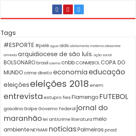
Tags
#ESPORTE
#pelé
aids
agua
aleitamento materno
alexandre
arquidiocese de são luís.
almeida
ação social
BOLSONARO
cnbb
COPA DO
brasil
CONMEBOL
caema
educação
economia
MUNDO
crime
direito
eleições 2018
eleições
enem
entrevista
FUTEBOL
Flamengo
estupro
fies
jornal do
gasolina
Golpe
Governo Federal
maranhão
meio
lei anticrime
literatura
notícias
ambiente
Palmeiras
NEYMAR
pnad