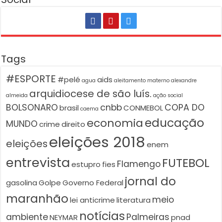
Tags
#ESPORTE
#pelé
aids
agua
aleitamento materno
alexandre
arquidiocese de são luís.
almeida
ação social
BOLSONARO
cnbb
COPA DO
brasil
CONMEBOL
caema
educação
economia
MUNDO
crime
direito
eleições 2018
eleições
enem
entrevista
FUTEBOL
Flamengo
estupro
fies
jornal do
gasolina
Golpe
Governo Federal
maranhão
meio
lei anticrime
literatura
notícias
ambiente
Palmeiras
NEYMAR
pnad