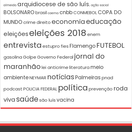
arquidiocese de são luís.
almeida
ação social
BOLSONARO
cnbb
COPA DO
brasil
CONMEBOL
caema
educação
economia
MUNDO
crime
direito
eleições 2018
eleições
enem
entrevista
FUTEBOL
Flamengo
estupro
fies
jornal do
gasolina
Golpe
Governo Federal
maranhão
meio
lei anticrime
literatura
notícias
ambiente
Palmeiras
NEYMAR
pnad
política
roda
podcast
POLICIA FEDERAL
prevenção
saúde
viva
vacina
são luís