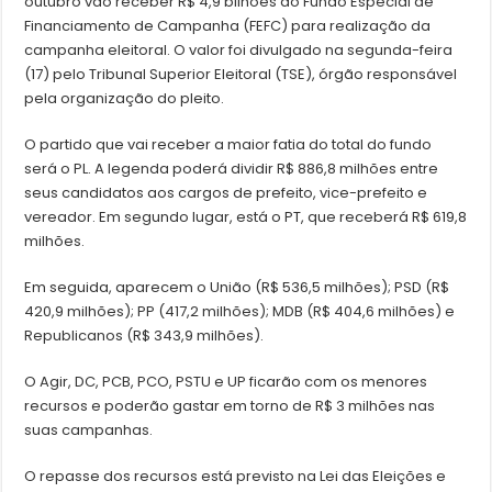
outubro vão receber R$ 4,9 bilhões do Fundo Especial de
Financiamento de Campanha (FEFC) para realização da
campanha eleitoral. O valor foi divulgado na segunda-feira
(17) pelo Tribunal Superior Eleitoral (TSE), órgão responsável
pela organização do pleito.
O partido que vai receber a maior fatia do total do fundo
será o PL. A legenda poderá dividir R$ 886,8 milhões entre
seus candidatos aos cargos de prefeito, vice-prefeito e
vereador. Em segundo lugar, está o PT, que receberá R$ 619,8
milhões.
Em seguida, aparecem o União (R$ 536,5 milhões); PSD (R$
420,9 milhões); PP (417,2 milhões); MDB (R$ 404,6 milhões) e
Republicanos (R$ 343,9 milhões).
O Agir, DC, PCB, PCO, PSTU e UP ficarão com os menores
recursos e poderão gastar em torno de R$ 3 milhões nas
suas campanhas.
O repasse dos recursos está previsto na Lei das Eleições e