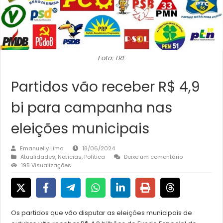
Foto: TRE
Partidos vão receber R$ 4,9
bi para campanha nas
eleições municipais
Emanuelly Lima
18/06/2024
Atualidades
,
Notícias
,
Política
Deixe um comentário
195 Visualizações
Os partidos que vão disputar as eleições municipais de