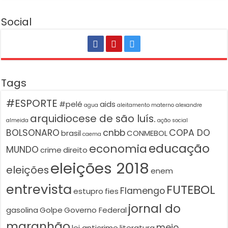
Social
Tags
#ESPORTE
#pelé
aids
agua
aleitamento materno
alexandre
arquidiocese de são luís.
almeida
ação social
BOLSONARO
cnbb
COPA DO
brasil
CONMEBOL
caema
educação
economia
MUNDO
crime
direito
eleições 2018
eleições
enem
entrevista
FUTEBOL
Flamengo
estupro
fies
jornal do
gasolina
Golpe
Governo Federal
maranhão
meio
lei anticrime
literatura