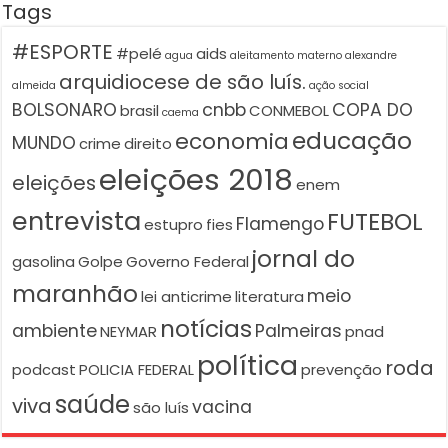
Tags
#ESPORTE
#pelé
aids
agua
aleitamento materno
alexandre
arquidiocese de são luís.
almeida
ação social
BOLSONARO
cnbb
COPA DO
brasil
CONMEBOL
caema
educação
economia
MUNDO
crime
direito
eleições 2018
eleições
enem
entrevista
FUTEBOL
Flamengo
estupro
fies
jornal do
gasolina
Golpe
Governo Federal
maranhão
meio
lei anticrime
literatura
notícias
ambiente
Palmeiras
NEYMAR
pnad
política
roda
podcast
POLICIA FEDERAL
prevenção
saúde
viva
vacina
são luís