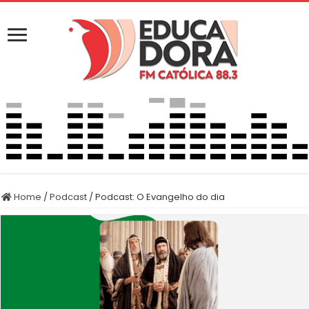
Home
/
Podcast
/
Podcast: O Evangelho do dia