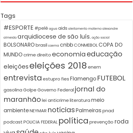
Tags
#ESPORTE
#pelé
aids
agua
aleitamento materno
alexandre
arquidiocese de são luís.
almeida
ação social
BOLSONARO
cnbb
COPA DO
brasil
CONMEBOL
caema
educação
economia
MUNDO
crime
direito
eleições 2018
eleições
enem
entrevista
FUTEBOL
Flamengo
estupro
fies
jornal do
gasolina
Golpe
Governo Federal
maranhão
meio
lei anticrime
literatura
notícias
ambiente
Palmeiras
NEYMAR
pnad
política
roda
podcast
POLICIA FEDERAL
prevenção
saúde
viva