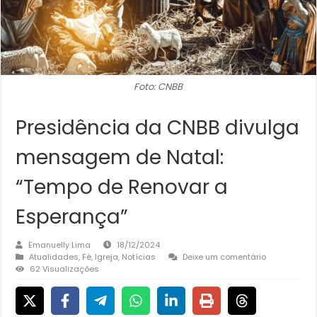
Foto: CNBB
Presidência da CNBB divulga
mensagem de Natal:
“Tempo de Renovar a
Esperança”
Emanuelly Lima
18/12/2024
Atualidades
,
Fé
,
Igreja
,
Notícias
Deixe um comentário
62 Visualizações