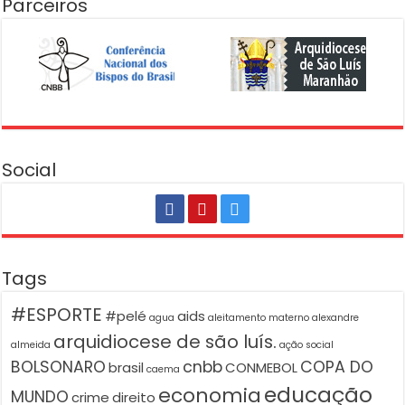
Parceiros
Social
Tags
#ESPORTE
#pelé
aids
agua
aleitamento materno
alexandre
arquidiocese de são luís.
almeida
ação social
BOLSONARO
cnbb
COPA DO
brasil
CONMEBOL
caema
educação
economia
MUNDO
crime
direito