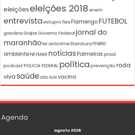
eleições 2018
eleições
enem
entrevista
FUTEBOL
Flamengo
estupro
fies
jornal do
gasolina
Golpe
Governo Federal
maranhão
meio
lei anticrime
literatura
notícias
ambiente
Palmeiras
NEYMAR
pnad
política
roda
podcast
POLICIA FEDERAL
prevenção
saúde
viva
vacina
são luís
Agenda
agosto 2026