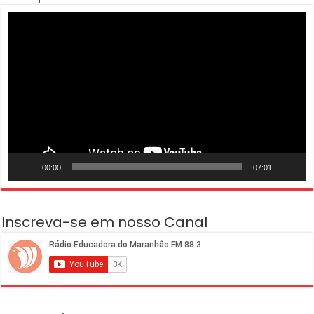
Tocador
de
vídeo
00:00
07:01
Inscreva-se em nosso Canal