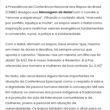
A Presidência da Conferência Nacional dos Bispos do Brasil
(CNBB) divulgou sua
Mensagem de Natal
com o convite a
“renovar a esperança”. Olhando o contexto atual, “marcado
por conflito, injustiça e morte”, os bispos veem o Natal como
inspiração para reafirmar valores evangélicos fundamentais:
a conversão, a paz, a justiça e a solidariedade.
Com o Natal, afirmam os bispos, Deus ensina “que, mesmo
em meio às dores e desafios, há sempre uma luz que
aponta o caminho: “
Nasceu-nos um menino, um filho nos foi
dado
” (Is 9,5). Ele é nosso Salvador e Redentor; é a Paz
oferecida aos homens e mulheres de boa vontade (Lc 2,14)”.
No texto, são recordados alguns temas importantes na
atuação da Conferência Episcopal, como o respeito à vida e
a dignidade da pessoa humana desde a concepção até seu
fim natural; os clamores dos povos indígenas e tradicionais;
e a proteção da vida de lideranças comunitárias e de
mulheres, jovens e pessoas em situação de
vulnerabilidade. Os bispos também lançam o olhar para os