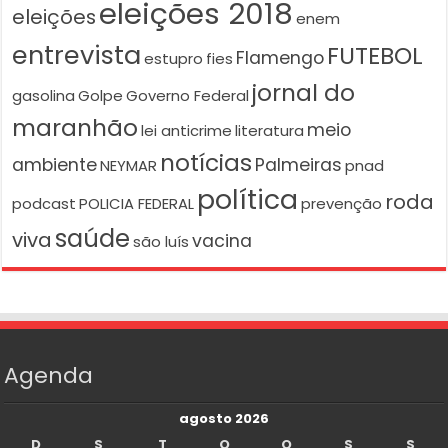
eleições 2018
eleições
enem
entrevista
FUTEBOL
Flamengo
estupro
fies
jornal do
gasolina
Golpe
Governo Federal
maranhão
meio
lei anticrime
literatura
notícias
ambiente
Palmeiras
NEYMAR
pnad
política
roda
podcast
POLICIA FEDERAL
prevenção
saúde
viva
vacina
são luís
Agenda
agosto 2026
D
S
T
Q
Q
S
S