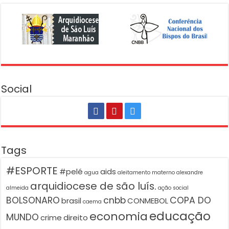
Social
Tags
#ESPORTE
#pelé
aids
agua
aleitamento materno
alexandre
arquidiocese de são luís.
almeida
ação social
BOLSONARO
cnbb
COPA DO
brasil
CONMEBOL
caema
educação
economia
MUNDO
crime
direito