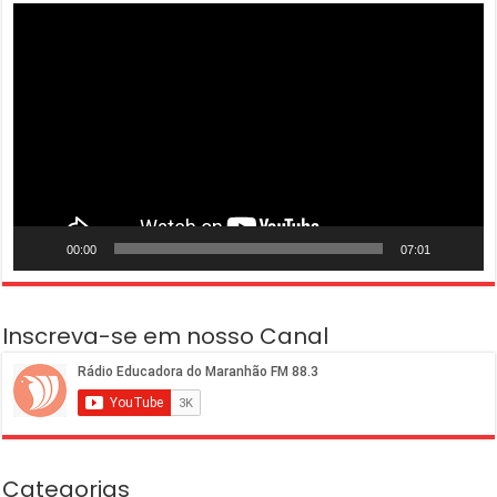
Tocador
de
vídeo
00:00
07:01
Inscreva-se em nosso Canal
Categorias