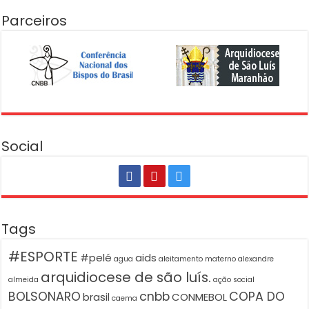
Parceiros
Social
Tags
#ESPORTE
#pelé
aids
agua
aleitamento materno
alexandre
arquidiocese de são luís.
almeida
ação social
BOLSONARO
cnbb
COPA DO
brasil
CONMEBOL
caema