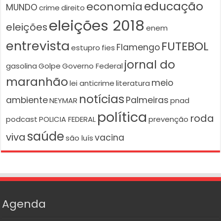
educação
economia
MUNDO
crime
direito
eleições 2018
eleições
enem
entrevista
FUTEBOL
Flamengo
estupro
fies
jornal do
gasolina
Golpe
Governo Federal
maranhão
meio
lei anticrime
literatura
notícias
ambiente
Palmeiras
NEYMAR
pnad
política
roda
podcast
POLICIA FEDERAL
prevenção
saúde
viva
vacina
são luís
Agenda