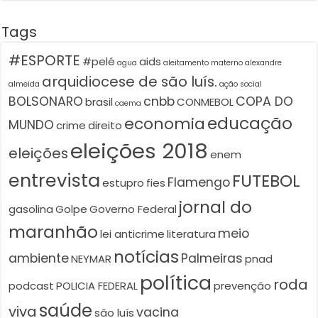
Tags
#ESPORTE
#pelé
aids
agua
aleitamento materno
alexandre
arquidiocese de são luís.
almeida
ação social
BOLSONARO
cnbb
COPA DO
brasil
CONMEBOL
caema
educação
economia
MUNDO
crime
direito
eleições 2018
eleições
enem
entrevista
FUTEBOL
Flamengo
estupro
fies
jornal do
gasolina
Golpe
Governo Federal
maranhão
meio
lei anticrime
literatura
notícias
ambiente
Palmeiras
NEYMAR
pnad
política
roda
podcast
POLICIA FEDERAL
prevenção
saúde
viva
vacina
são luís