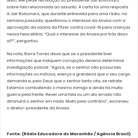
texto, ele pede retratação ao presidente Jair Bolsonaro
sobre fala relacionada ao assunto. A carta foi uma resposta
à Jair Bolsonaro, que durante entrevista para uma rádio, na
semana passada, questionou o interesse da Anvisa com a
aprovação da vacina da Pfizer contra covid-19 para crianças
nessa faixa etária. “Qual o interesse da Anvisa por trás disso
aí?”, perguntou.
Na nota, Barra Torres disse que se o presidente tiver
informações que indiquem corrupção deveria determinar
investigação policial. “Agora, se o senhor não possui tais
informações ou indícios, exerça a grandeza que o seu cargo
demanda e, pelo Deus que o senhor tanto cita, se retrate.
Estamos combatendo o mesmo inimigo e ainda há muita
guerra pela frente. Rever uma fala ou um ato errado não
diminuirá o senhor em nada. Muito pelo contrário”, escreveu
o diretor-presidente da Anvisa.
Fonte: (Rádio Educadora do Maranhão / Agência Brasil)