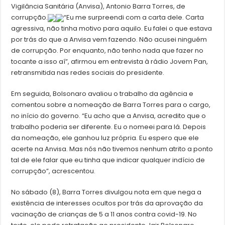
Vigilância Sanitária (Anvisa), Antonio Barra Torres, de
corrupção.
“Eu me surpreendi com a carta dele. Carta
agressiva, não tinha motivo para aquilo. Eu falei o que estava
por trás do que a Anvisa vem fazendo. Não acusei ninguém
de corrupção. Por enquanto, não tenho nada que fazer no
tocante a isso aí”, afirmou em entrevista à rádio Jovem Pan,
retransmitida nas redes sociais do presidente.
Em seguida, Bolsonaro avaliou o trabalho da agência e
comentou sobre a nomeação de Barra Torres para o cargo,
no início do governo. “Eu acho que a Anvisa, acredito que o
trabalho poderia ser diferente. Eu o nomeei para lá. Depois
da nomeação, ele ganhou luz própria. Eu espero que ele
acerte na Anvisa. Mas nós não tivemos nenhum atrito a ponto
tal de ele falar que eu tinha que indicar qualquer indício de
corrupção”, acrescentou.
No sábado (8), Barra Torres divulgou nota em que nega a
existência de interesses ocultos por trás da aprovação da
vacinação de crianças de 5 a 11 anos contra covid-19. No