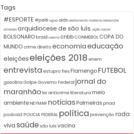
Tags
#ESPORTE
#pelé
aids
agua
aleitamento materno
alexandre
arquidiocese de são luís.
almeida
ação social
BOLSONARO
cnbb
COPA DO
brasil
CONMEBOL
caema
educação
economia
MUNDO
crime
direito
eleições 2018
eleições
enem
entrevista
FUTEBOL
Flamengo
estupro
fies
jornal do
gasolina
Golpe
Governo Federal
maranhão
meio
lei anticrime
literatura
notícias
ambiente
Palmeiras
NEYMAR
pnad
política
roda
podcast
POLICIA FEDERAL
prevenção
saúde
viva
vacina
são luís