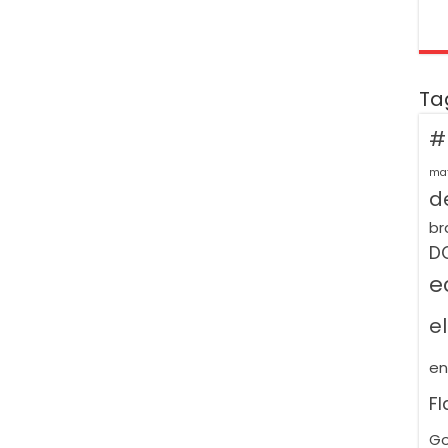
Ta
#
ma
de
br
D
e
e
e
F
Go