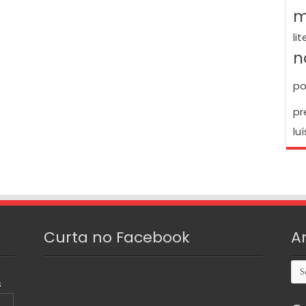
m
li
n
po
pr
luí
Curta no Facebook
A
Arq
S