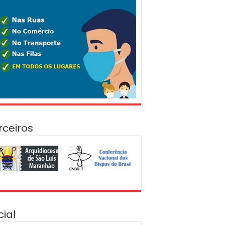
rceiros
cial