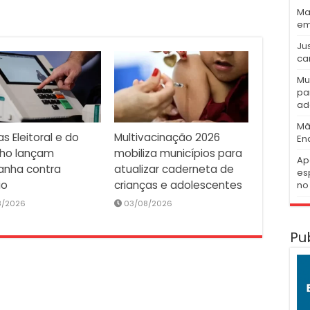
Ma
em
Ju
ca
Mu
pa
ad
Mã
as Eleitoral e do
Multivacinação 2026
En
lho lançam
mobiliza municípios para
Ap
nha contra
atualizar caderneta de
es
io
crianças e adolescentes
no 
8/2026
03/08/2026
Pu