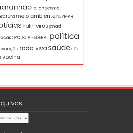
aranhão
lei anticrime
meio ambiente
teratura
NEYMAR
otícias
Palmeiras
pnad
política
dcast
POLICIA FEDERAL
saúde
roda viva
evenção
são
vacina
s
rquivos
uivos