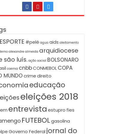
gs
ESPORTE
#pelé
aids
agua
aleitamento
arquidiocese
terno
alexandre almeida
 são luís.
BOLSONARO
ação social
cnbb
COPA
asil
CONMEBOL
caema
O MUNDO
crime
direito
educação
conomia
eleições 2018
leições
entrevista
nem
estupro
fies
FUTEBOL
lamengo
gasolina
jornal do
lpe
Governo Federal