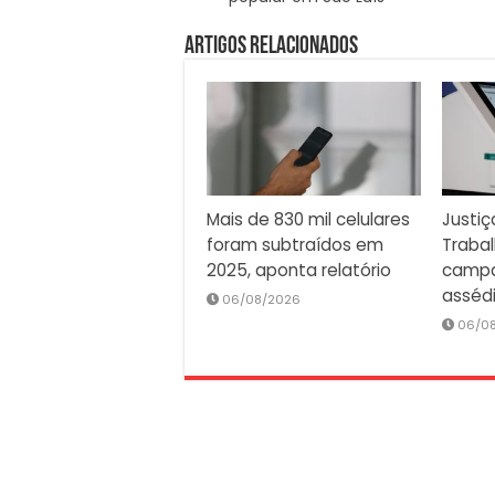
Artigos Relacionados
Mais de 830 mil celulares
Justiç
foram subtraídos em
Traba
2025, aponta relatório
campa
asséd
06/08/2026
06/0