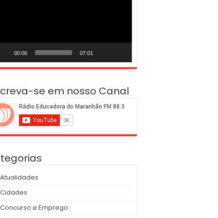
deo
00:00
07:01
screva-se em nosso Canal
tegorias
Atualidades
Cidades
Concurso e Emprego