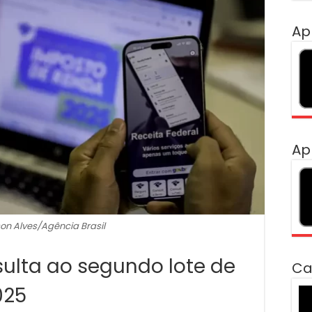
Ap
Ap
on Alves/Agência Brasil
sulta ao segundo lote de
Ca
025
To
de