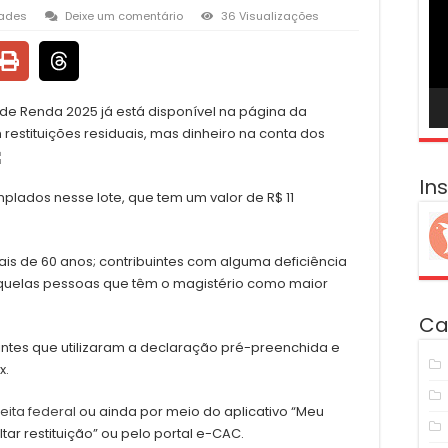
ví
dades
Deixe um comentário
36 Visualizações
de Renda 2025 já está disponível na página da
 restituições residuais, mas dinheiro na conta dos
In
plados nesse lote, que tem um valor de R$ 11
ais de 60 anos; contribuintes com alguma deficiência
 aquelas pessoas que têm o magistério como maior
Ca
intes que utilizaram a declaração pré-preenchida e
x.
eita federal
ou ainda por meio do aplicativo “Meu
ar restituição” ou pelo portal e-CAC.