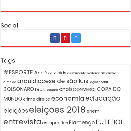
Social
Tags
#ESPORTE
#pelé
aids
agua
aleitamento materno
alexandre
arquidiocese de são luís.
almeida
ação social
BOLSONARO
cnbb
COPA DO
brasil
CONMEBOL
caema
educação
economia
MUNDO
crime
direito
eleições 2018
eleições
enem
entrevista
FUTEBOL
Flamengo
estupro
fies