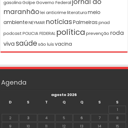
jornal do
gasolina
Golpe
Governo Federal
maranhão
meio
lei anticrime
literatura
notícias
ambiente
Palmeiras
NEYMAR
pnad
política
roda
podcast
POLICIA FEDERAL
prevenção
saúde
viva
vacina
são luís
Agenda
agosto 2026
D
S
T
Q
Q
S
S
1
2
3
4
5
6
7
8
9
10
11
12
13
14
15