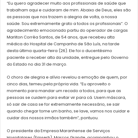
“Eu quero agradecer muito aos profissionais de saúde que
trabalham aqui e cuidaram de mim. Abaixo de Deus, eles são
as pessoas que nos trazem a alegria de volta, a nossa
saúde. Sou extremamente grato a todos os profissionais”. O
agradecimento emocionado partiu do operador de cargas
Marliton Corrêa Santos, de 54 anos, que recebeu alta
médica do Hospital de Campanha de São Luís, na tarde
desta última quarta-feira (26). Ele foi o ducentésimo
paciente a receber alta da unidade, entregue pelo Governo
do Estado no dia 31 de março.
O choro de alegria e alívio revelou a emoção de quem, por
cinco dias, temeu pela própria vida. “Eu aproveito o
momento para mandar um recado a todos, para que as
pessoas se cuidem para evitar vir para cá. Usem máscara,
só sair de casa se for extremamente necessário, se sair
quando chegar tome um banho, se lave, vamos nos cuidar e
cuidar dos nossos irmãos também”, pontuou.
O presidente da Empresa Maranhense de Serviços
Hospitalares (Emserh), Marcos Grande, acompanhou o