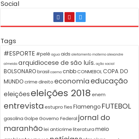
Social
Tags
#ESPORTE
#pelé
aids
agua
aleitamento materno
alexandre
arquidiocese de são luís.
almeida
ação social
BOLSONARO
cnbb
COPA DO
brasil
CONMEBOL
caema
educação
economia
MUNDO
crime
direito
eleições 2018
eleições
enem
entrevista
FUTEBOL
Flamengo
estupro
fies
jornal do
gasolina
Golpe
Governo Federal
maranhão
meio
lei anticrime
literatura