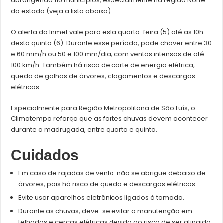
abrangendo 116 municípios, especialmente na região Norte
do estado (veja a lista abaixo).
O alerta do Inmet vale para esta quarta-feira (5) até as 10h
desta quinta (6). Durante esse período, pode chover entre 30
e 60 mm/h ou 50 e 100 mm/dia, com ventos intensos de até
100 km/h. Também há risco de corte de energia elétrica,
queda de galhos de árvores, alagamentos e descargas
elétricas.
Especialmente para Região Metropolitana de São Luís, o
Climatempo reforça que as fortes chuvas devem acontecer
durante a madrugada, entre quarta e quinta.
Cuidados
Em caso de rajadas de vento: não se abrigue debaixo de
árvores, pois há risco de queda e descargas elétricas.
Evite usar aparelhos eletrônicos ligados à tomada.
Durante as chuvas, deve-se evitar a manutenção em
telhados e cercas elétricas devido ao risco de ser atingido