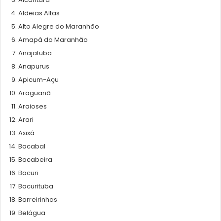
Aldeias Altas
Alto Alegre do Maranhão
Amapá do Maranhão
Anajatuba
Anapurus
Apicum-Açu
Araguanã
Araioses
Arari
Axixá
Bacabal
Bacabeira
Bacuri
Bacurituba
Barreirinhas
Belágua