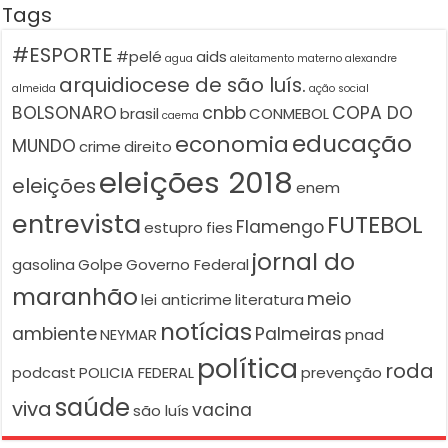
Tags
#ESPORTE
#pelé
aids
agua
aleitamento materno
alexandre
arquidiocese de são luís.
almeida
ação social
BOLSONARO
cnbb
COPA DO
brasil
CONMEBOL
caema
educação
economia
MUNDO
crime
direito
eleições 2018
eleições
enem
entrevista
FUTEBOL
Flamengo
estupro
fies
jornal do
gasolina
Golpe
Governo Federal
maranhão
meio
lei anticrime
literatura
notícias
ambiente
Palmeiras
NEYMAR
pnad
política
roda
podcast
POLICIA FEDERAL
prevenção
saúde
viva
vacina
são luís