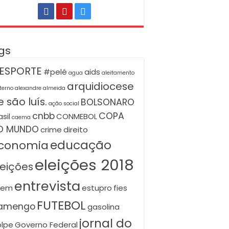
gs
ESPORTE
#pelé
aids
agua
aleitamento
arquidiocese
terno
alexandre almeida
 são luís.
BOLSONARO
ação social
cnbb
COPA
asil
CONMEBOL
caema
O MUNDO
crime
direito
educação
conomia
eleições 2018
leições
entrevista
nem
estupro
fies
FUTEBOL
lamengo
gasolina
jornal do
lpe
Governo Federal