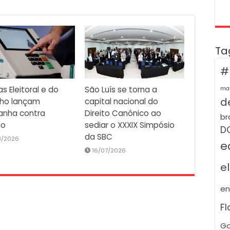
Ta
#
as Eleitoral e do
São Luís se torna a
ma
de
lho lançam
capital nacional do
nha contra
Direito Canônico ao
br
io
sediar o XXXIX Simpósio
D
da SBC
8/2026
e
16/07/2026
e
e
F
Go