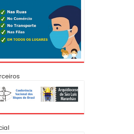
rceiros
cial