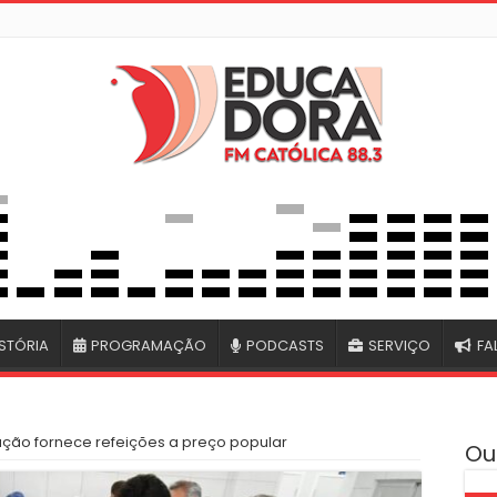
STÓRIA
PROGRAMAÇÃO
PODCASTS
SERVIÇO
FA
ção fornece refeições a preço popular
Ou