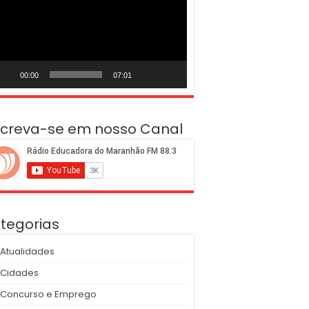
deo
00:00
07:01
screva-se em nosso Canal
tegorias
Atualidades
Cidades
Concurso e Emprego