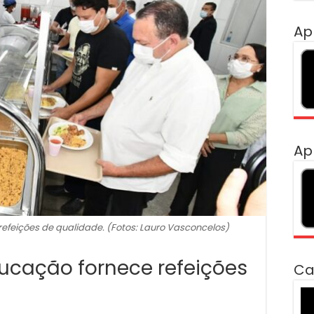
Ap
Ap
efeições de qualidade. (Fotos: Lauro Vasconcelos)
ucação fornece refeições
Ca
To
de