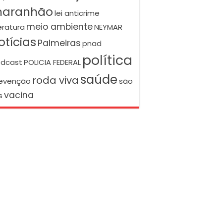
aranhão
lei anticrime
meio ambiente
teratura
NEYMAR
otícias
Palmeiras
pnad
política
dcast
POLICIA FEDERAL
saúde
roda viva
evenção
são
vacina
s