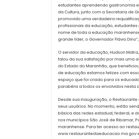
estudantes aprendendo gastronomia e 
da Cultura, junto com a Secretaria de
promovido uma verdadeira requalificaç
profissionais da educação, estudante
nome de toda a educação maranhense,
grande líder, o Governador Flávio Dino
O servidor da educação, Hudson Matra,
falou da sua satisfação por mais uma a
do Estado do Maranhão, que beneficio
de educação estamos felizes com essa 
espaço que foi criado para os educado
parabéns a todos os envolvidos nesta a
Desde sua inauguração, o Restaurante 
seus usuários. No momento, estão sen
básica das redes estadual, federal, e do
nos municípios São José de Ribamar, Pa
maranhense. Para ter acesso ao restaura
www.restaurantedaeducacao.ma.gov e 