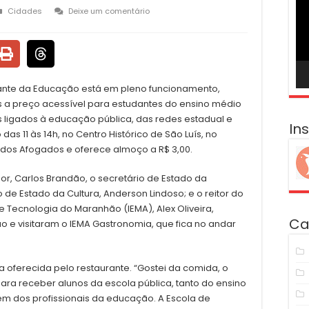
ví
Cidades
Deixe um comentário
rante da Educação está em pleno funcionamento,
s a preço acessível para estudantes do ensino médio
is ligados à educação pública, das redes estadual e
In
das 11 às 14h, no Centro Histórico de São Luís, no
dos Afogados e oferece almoço a R$ 3,00.
or, Carlos Brandão, o secretário de Estado da
de Estado da Cultura, Anderson Lindoso; e o reitor do
 e Tecnologia do Maranhão (IEMA), Alex Oliveira,
Ca
e visitaram o IEMA Gastronomia, que fica no andar
 oferecida pelo restaurante. “Gostei da comida, o
ra receber alunos da escola pública, tanto do ensino
ém dos profissionais da educação. A Escola de