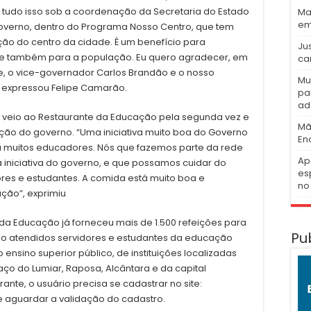
tudo isso sob a coordenação da Secretaria do Estado
Ma
em
 Governo, dentro do Programa Nosso Centro, que tem
ão do centro da cidade. É um benefício para
Ju
s e também para a população. Eu quero agradecer, em
ca
 o vice-governador Carlos Brandão e o nosso
Mu
”, expressou Felipe Camarão.
pa
ad
 veio ao Restaurante da Educação pela segunda vez e
Mã
ção do governo. “Uma iniciativa muito boa do Governo
En
u muitos educadores. Nós que fazemos parte da rede
Ap
iniciativa do governo, e que possamos cuidar do
es
res e estudantes. A comida está muito boa e
no 
ção”, exprimiu
da Educação já forneceu mais de 1.500 refeições para
Pu
do atendidos servidores e estudantes da educação
 ensino superior público, de instituições localizadas
ço do Lumiar, Raposa, Alcântara e da capital
nte, o usuário precisa se cadastrar no site:
aguardar a validação do cadastro.