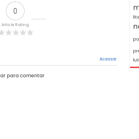
m
0
li
n
Article Rating
po
pr
Acessar
luí
ar para comentar